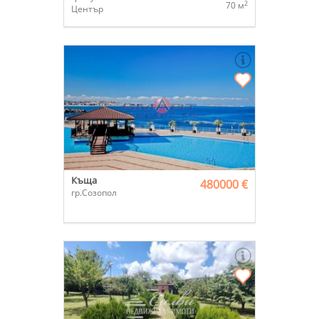
2
70 м
Център
Къща
480000 €
гр.Созопол