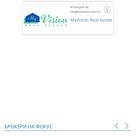
Агенция за
недвижими имоти
Ако же
предста
MyVision Real estate
нас чр
БРОКЕРИ НА ФОКУС