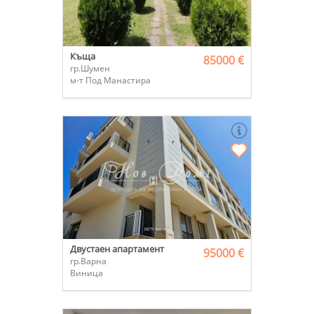
Къща
85000 €
гр.Шумен
м-т Под Манастира
Двустаен апартамент
95000 €
гр.Варна
Виница