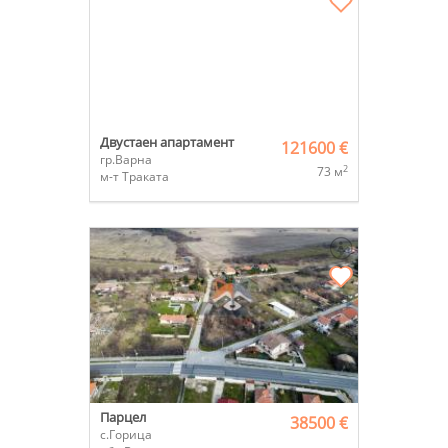
Двустаен апартамент
121600 €
гр.Варна
2
73 м
м-т Траката
Парцел
38500 €
с.Горица