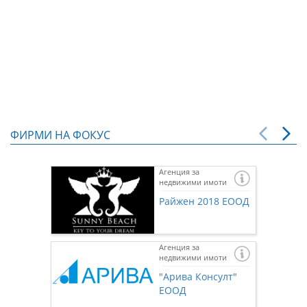
ФИРМИ НА ФОКУС
Агенция за
недвижими имоти
Райжен 2018 ЕООД
Агенция за
недвижими имоти
"Арива Консулт"
ЕООД