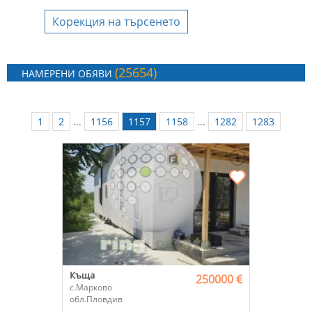
Корекция на търсенето
(25654)
НАМЕРЕНИ ОБЯВИ
1
2
...
1156
1157
1158
...
1282
1283
Къща
250000 €
с.Марково
обл.Пловдив