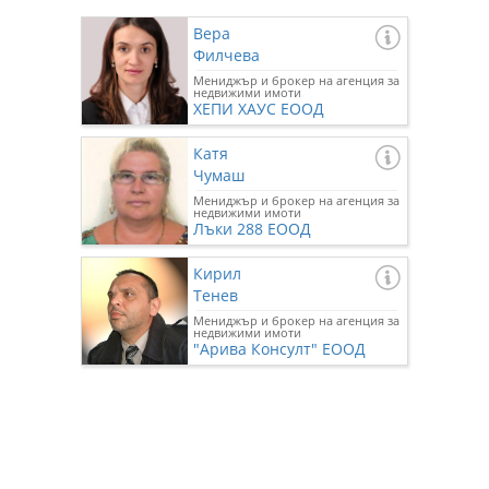
Вера
Филчева
Мениджър и брокер на агенция за
недвижими имоти
ХЕПИ ХАУС ЕООД
Катя
Чумаш
Мениджър и брокер на агенция за
недвижими имоти
Лъки 288 ЕООД
Кирил
Тенев
Мениджър и брокер на агенция за
недвижими имоти
"Арива Консулт" ЕООД