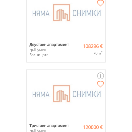
Двустаен апартамент
108296 €
гр.Шумен
2
70 м
Болницата
Тристаен апартамент
120000 €
гр.Шумен