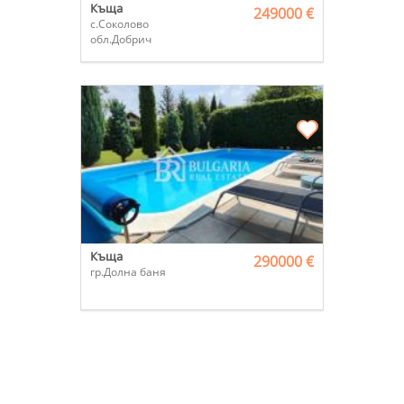
Къща
249000 €
с.Соколово
обл.Добрич
Къща
290000 €
гр.Долна баня