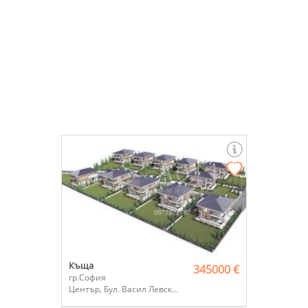
Къща
345000 €
гр.София
Център, Бул. Васил Левски и Бул. Евлоги Георгиев