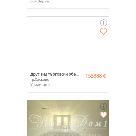
обл.Варна
Друг вид търговски обект
153388 €
гр.Хасково
Училищни