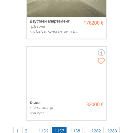
Двустаен апартамент
176200 €
гр.Варна
к.к. Св.Св. Константин и Елена
Къща
32000 €
с.Батишница
обл.Русе
1
2
...
1156
1157
1158
...
1282
1283