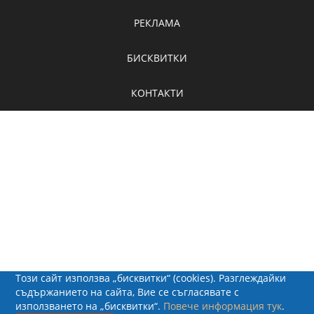
РЕКЛАМА
БИСКВИТКИ
КОНТАКТИ
Този сайт използва „бисквитки“ (cookies). Разглеждайки
съдържанието на сайта, Вие се съгласявате с
използването на „бисквитки“.
Повече информация тук
.
© 2026 - Рапид Солюшънс ЕООД