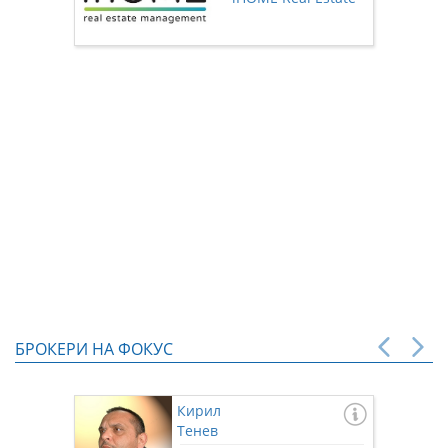
нас чр
БРОКЕРИ НА ФОКУС
Кирил
Тенев