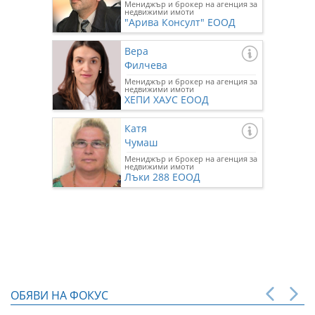
Мениджър и брокер на агенция за
недвижими имоти
"Арива Консулт" ЕООД
Вера
Филчева
Мениджър и брокер на агенция за
недвижими имоти
ХЕПИ ХАУС ЕООД
Катя
Чумаш
Мениджър и брокер на агенция за
недвижими имоти
Лъки 288 ЕООД
ОБЯВИ НА ФОКУС