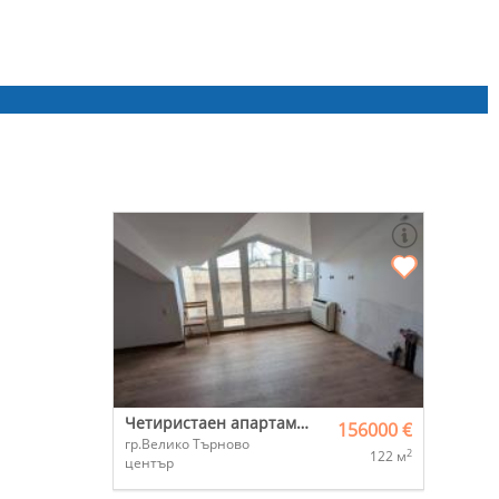
Четиристаен апартамент
156000 €
гр.Велико Търново
2
122 м
център