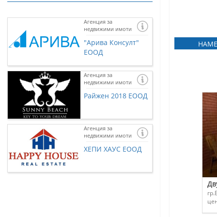
Агенция за
недвижими имоти
"Арива Консулт"
НАМЕ
ЕООД
Агенция за
недвижими имоти
Райжен 2018 ЕООД
Агенция за
недвижими имоти
Ако желаете и 
представена тук
ХЕПИ ХАУС ЕООД
нас чрез
контак
Дв
гр.
це