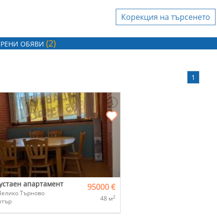
Корекция на търсенето
Агенция за
недвижими имоти
(2)
iHOME Real Estate
РЕНИ ОБЯВИ
Агенция за
1
недвижими имоти
MyVision Real estate
вашата фирма да бъдете
, моля, свържете се с
тите ни
!
устаен апартамент
95000 €
Велико Търново
2
48 м
нтър