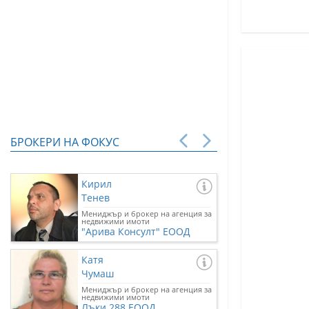
БРОКЕРИ НА ФОКУС
Кирил
Тенев
Мениджър и брокер на агенция за
недвижими имоти
"Арива Консулт" ЕООД
Катя
Чумаш
Мениджър и брокер на агенция за
недвижими имоти
Лъки 288 ЕООД