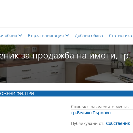
ки обяви
Бърза навигация
Добави обява
Статистика
еник за продажба на имоти, гр
ОЖЕНИ ФИЛТРИ
Списък с населените места:
гр.Велико Търново
Публикувани от:
Собственик