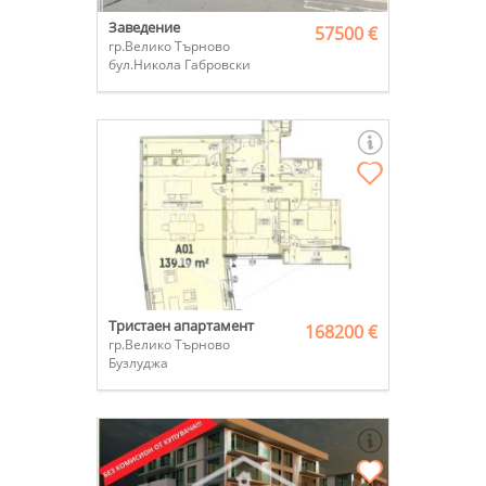
Заведение
57500 €
гр.Велико Търново
бул.Никола Габровски
Тристаен апартамент
168200 €
гр.Велико Търново
Бузлуджа