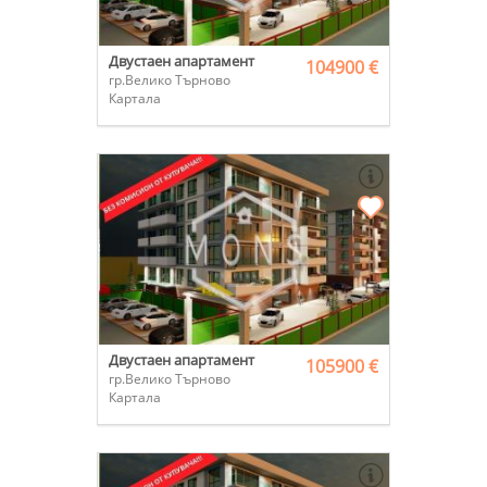
Двустаен апартамент
104900 €
гр.Велико Търново
Картала
Двустаен апартамент
105900 €
гр.Велико Търново
Картала