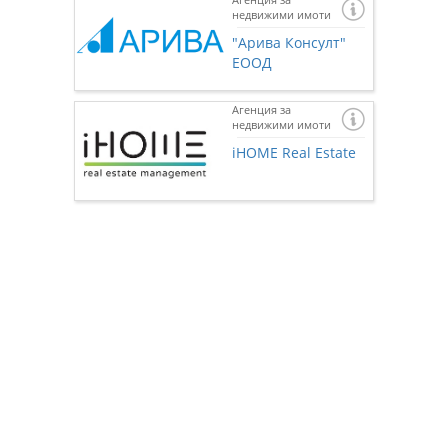
недвижими имоти
"Арива Консулт"
ЕООД
Агенция за
недвижими имоти
Ако же
предста
iHOME Real Estate
нас чр