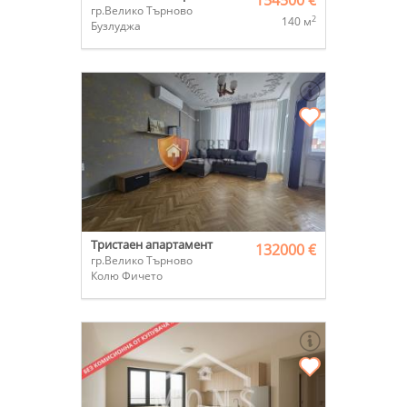
154500 €
гр.Велико Търново
2
140 м
Бузлуджа
Тристаен апартамент
132000 €
гр.Велико Търново
Колю Фичето