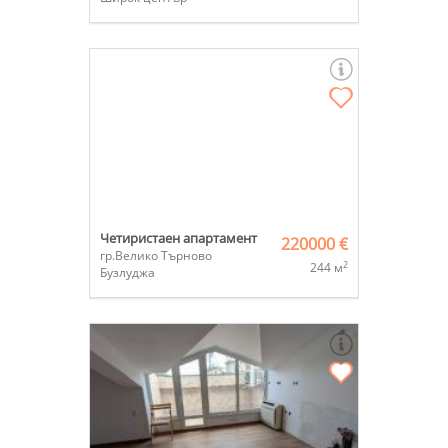
Четиристаен апартамент
220000 €
гр.Велико Търново
2
244 м
Бузлуджа