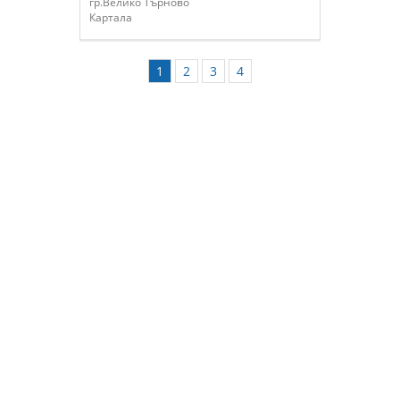
гр.Велико Търново
Картала
1
2
3
4