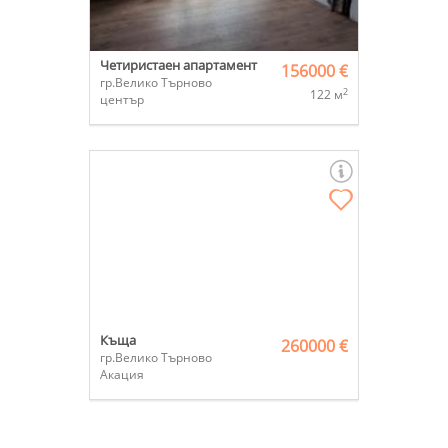
Четиристаен апартамент
156000 €
гр.Велико Търново
2
122 м
център
Къща
260000 €
гр.Велико Търново
Акация