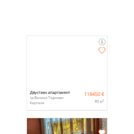
Двустаен апартамент
118450 €
гр.Велико Търново
2
80 м
Картала