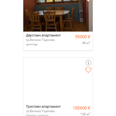
Двустаен апартамент
95000 €
гр.Велико Търново
2
48 м
център
Тристаен апартамент
185600 €
гр.Велико Търново
2
138 м
Широк център