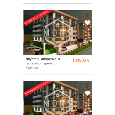
Двустаен апартамент
104900 €
гр.Велико Търново
Картала