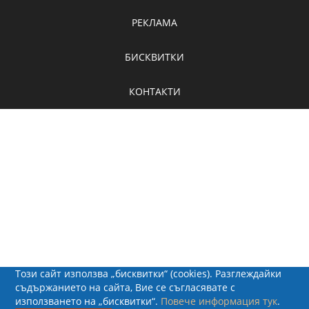
РЕКЛАМА
БИСКВИТКИ
КОНТАКТИ
Този сайт използва „бисквитки“ (cookies). Разглеждайки
съдържанието на сайта, Вие се съгласявате с
използването на „бисквитки“.
Повече информация тук
.
© 2026 - Рапид Солюшънс ЕООД