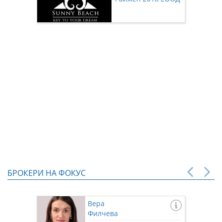
нас чр
БРОКЕРИ НА ФОКУС
Вера
Филчева