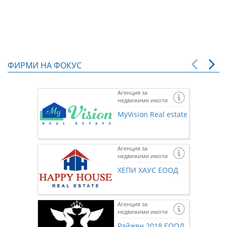
ФИРМИ НА ФОКУС
Агенция за
недвижими имоти
MyVision Real estate
Агенция за
недвижими имоти
ХЕПИ ХАУС ЕООД
Агенция за
недвижими имоти
Ако же
предста
Райжен 2018 ЕООД