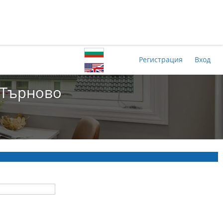
Регистрация
Вход
о Търново