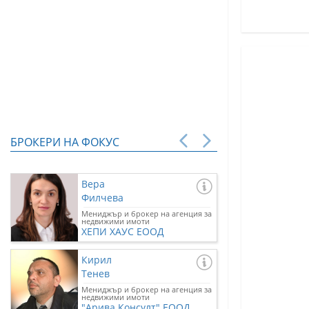
БРОКЕРИ НА ФОКУС
Вера
Филчева
Мениджър и брокер на агенция за
недвижими имоти
ХЕПИ ХАУС ЕООД
Кирил
Тенев
Мениджър и брокер на агенция за
недвижими имоти
"Арива Консулт" ЕООД