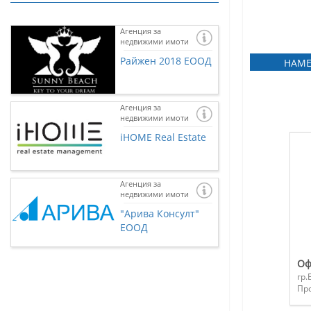
Агенция за
недвижими имоти
Райжен 2018 ЕООД
НАМЕ
Агенция за
недвижими имоти
iHOME Real Estate
Агенция за
недвижими имоти
Ако желаете и 
представена тук
"Арива Консулт"
нас чрез
контак
ЕООД
Оф
гр.
Пр