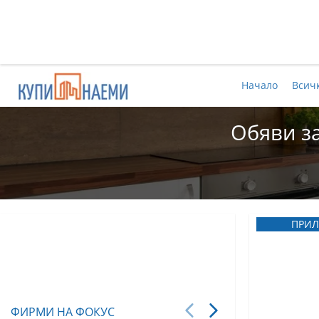
Начало
Всич
Обяви за
ПРИЛ
ФИРМИ НА ФОКУС