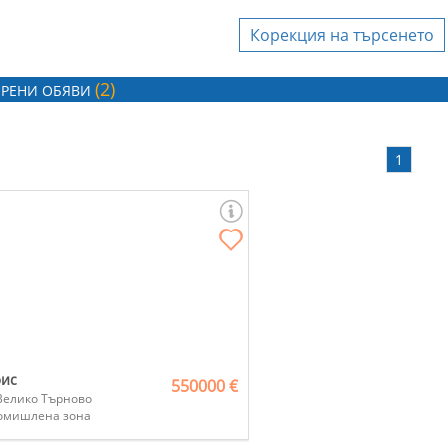
Корекция на търсенето
Агенция за
недвижими имоти
(2)
MyVision Real estate
РЕНИ ОБЯВИ
Агенция за
1
недвижими имоти
ХЕПИ ХАУС ЕООД
вашата фирма да бъдете
, моля, свържете се с
тите ни
!
ис
550000 €
Велико Търново
омишлена зона