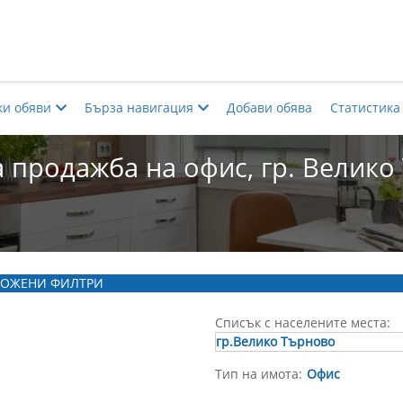
ки обяви
Бърза навигация
Добави обява
Статистика
 продажба на офис, гр. Велик
ОЖЕНИ ФИЛТРИ
Списък с населените места:
гр.Велико Търново
Тип на имота:
Офис