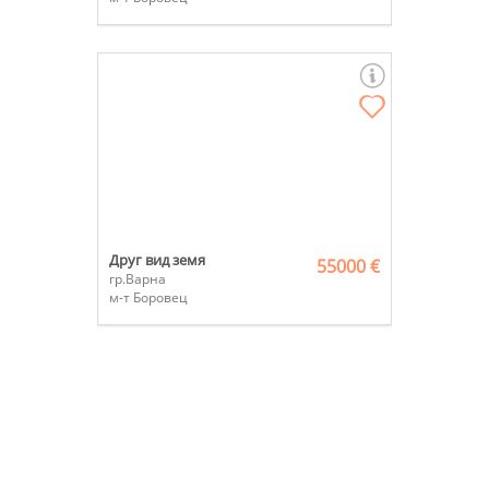
Друг вид земя
55000 €
гр.Варна
м-т Боровец