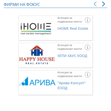
ФИРМИ НА ФОКУС
Агенция за
недвижими имоти
iHOME Real Estate
Агенция за
недвижими имоти
ХЕПИ ХАУС ЕООД
Агенция за
недвижими имоти
Ако же
предста
"Арива Консулт"
нас чр
ЕООД