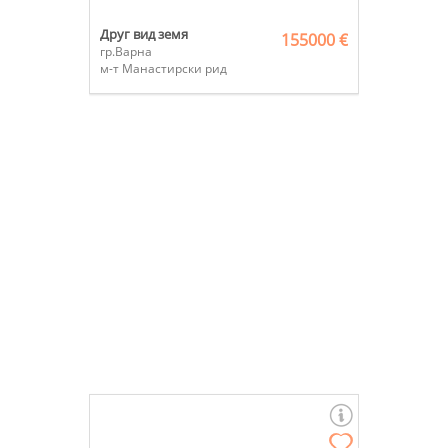
Друг вид земя
155000 €
гр.Варна
м-т Манастирски рид