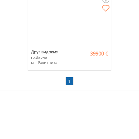
Друг вид земя
39900 €
гр.Варна
м-т Ракитника
1