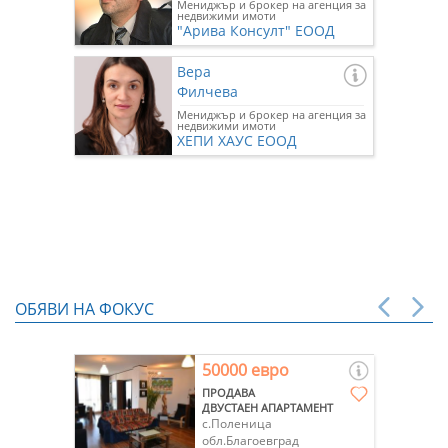
Мениджър и брокер на агенция за
недвижими имоти
"Арива Консулт" ЕООД
Вера
Филчева
Мениджър и брокер на агенция за
недвижими имоти
ХЕПИ ХАУС ЕООД
ОБЯВИ НА ФОКУС
50000 евро
ПРОДАВА
ДВУСТАЕН АПАРТАМЕНТ
с.Поленица
обл.Благоевград