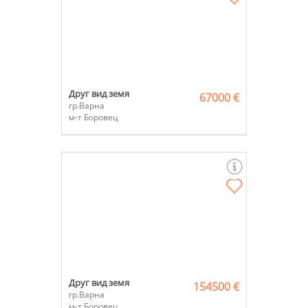
Друг вид земя
67000 €
гр.Варна
м-т Боровец
Друг вид земя
154500 €
гр.Варна
м-т Боровец