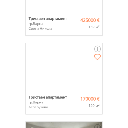
Тристаен апартамент
425000 €
гр.Варна
2
159 м
Свети Никола
Тристаен апартамент
170000 €
гр.Варна
2
120 м
Аспарухово