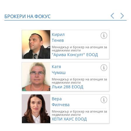
БРОКЕРИ НА ФОКУС
Кирил
Тенев
Мениджър и брокер на агенция за
недвижими имоти
"Арива Консулт" ЕООД
Катя
Чумаш
Мениджър и брокер на агенция за
недвижими имоти
Лъки 288 ЕООД
Вера
Филчева
Мениджър и брокер на агенция за
недвижими имоти
ХЕПИ ХАУС ЕООД