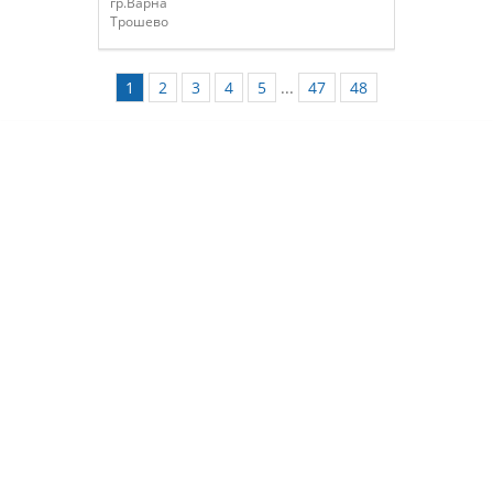
гр.Варна
Трошево
1
2
3
4
5
...
47
48