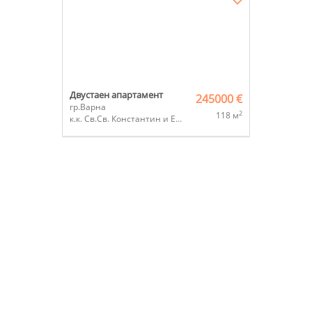
Двустаен апартамент
245000 €
гр.Варна
2
118 м
к.к. Св.Св. Константин и Елена