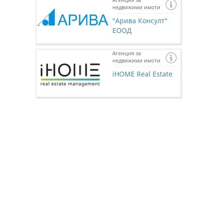
недвижими имоти
"Арива Консулт"
ЕООД
Агенция за
недвижими имоти
Ако же
предста
iHOME Real Estate
нас чр