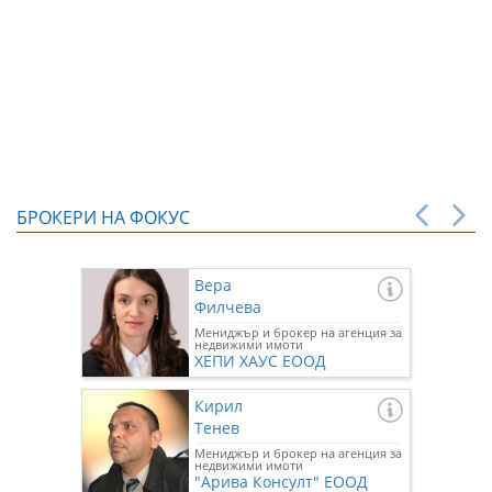
БРОКЕРИ НА ФОКУС
Вера
Филчева
Мениджър и брокер на агенция за
недвижими имоти
ХЕПИ ХАУС ЕООД
Кирил
Тенев
Мениджър и брокер на агенция за
недвижими имоти
"Арива Консулт" ЕООД