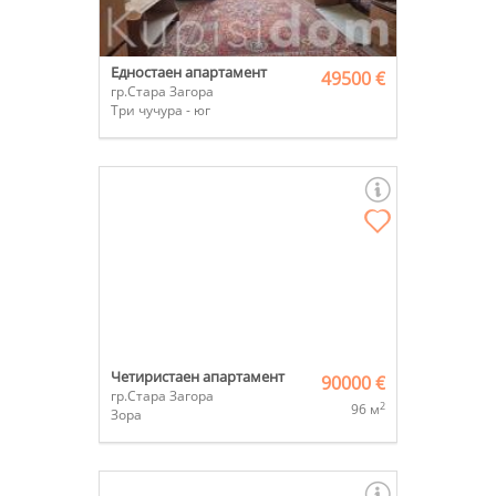
Едностаен апартамент
49500 €
гр.Стара Загора
Три чучура - юг
Четиристаен апартамент
90000 €
гр.Стара Загора
2
96 м
Зора