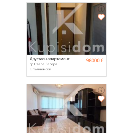
Двустаен апартамент
98000 €
гр.Стара Загора
Опълченски