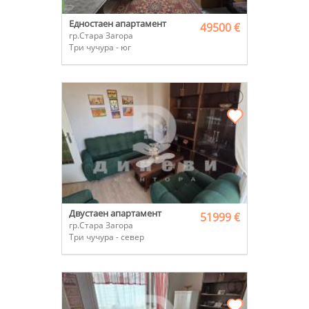
Едностаен апартамент
49500 €
гр.Стара Загора
Три чучура - юг
Двустаен апартамент
51999 €
гр.Стара Загора
Три чучура - север