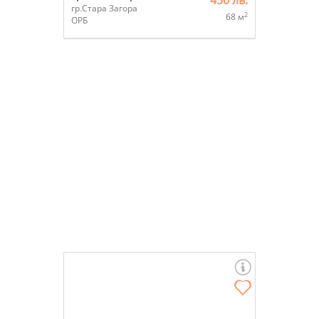
450 лв.
гр.Стара Загора
2
68 м
ОРБ