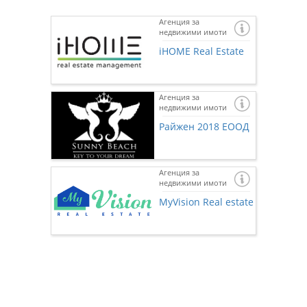
Агенция за
недвижими имоти
iHOME Real Estate
Агенция за
недвижими имоти
Райжен 2018 ЕООД
Агенция за
недвижими имоти
Ако же
предста
MyVision Real estate
нас чр