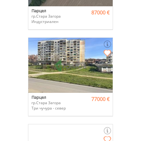
Парцел
87000 €
гр.Стара Загора
Индустриален
Парцел
77000 €
гр.Стара Загора
Три чучура - север