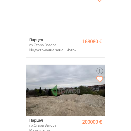
Парцел
168080 €
гр.Стара Загора
Индустриална зона - Изток
Парцел
200000 €
гр.Стара Загора
Македонски