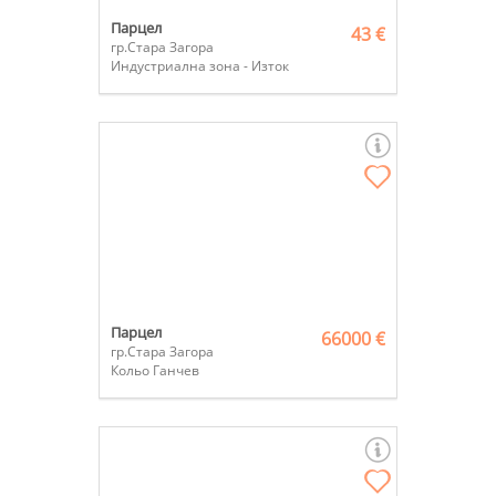
Парцел
43 €
гр.Стара Загора
Индустриална зона - Изток
Парцел
66000 €
гр.Стара Загора
Кольо Ганчев