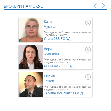
БРОКЕРИ НА ФОКУС
Катя
Чумаш
Мениджър и брокер на агенция за
недвижими имоти
Лъки 288 ЕООД
Вера
Филчева
Мениджър и брокер на агенция за
недвижими имоти
ХЕПИ ХАУС ЕООД
Кирил
Тенев
Мениджър и брокер на агенция за
недвижими имоти
"Арива Консулт" ЕООД