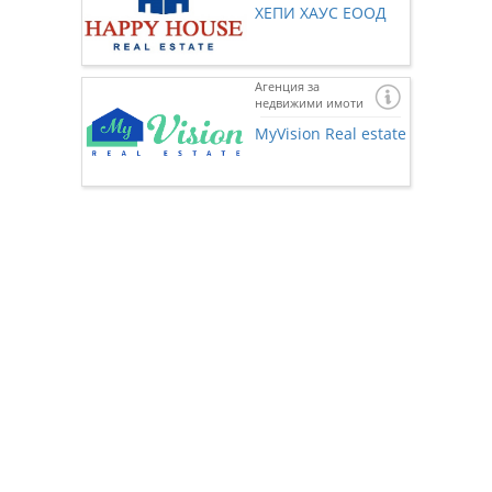
ХЕПИ ХАУС ЕООД
Агенция за
недвижими имоти
Ако же
предста
MyVision Real estate
нас чр