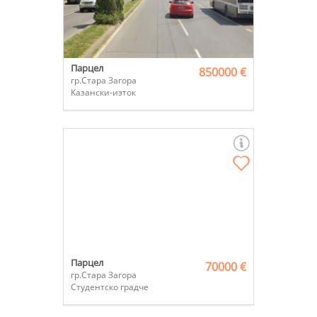
Парцел
850000 €
гр.Стара Загора
Казански-изток
Парцел
70000 €
гр.Стара Загора
Студентско градче