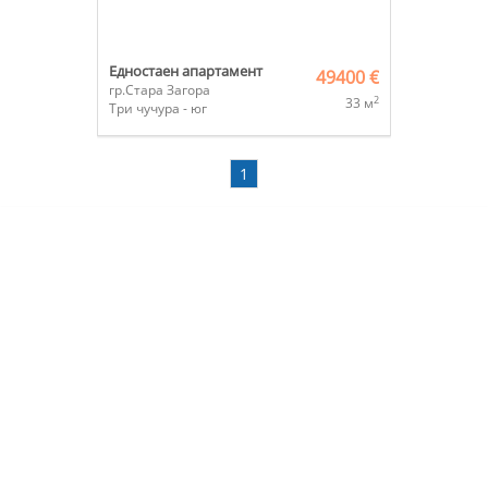
Едностаен апартамент
49400 €
гр.Стара Загора
2
33 м
Три чучура - юг
1