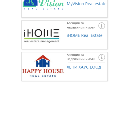
MyVision Real estate
Агенция за
недвижими имоти
iHOME Real Estate
Агенция за
недвижими имоти
Ако же
предста
ХЕПИ ХАУС ЕООД
нас чр