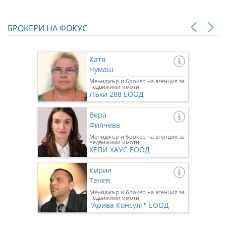
БРОКЕРИ НА ФОКУС
Катя
Чумаш
Мениджър и брокер на агенция за
недвижими имоти
Лъки 288 ЕООД
Вера
Филчева
Мениджър и брокер на агенция за
недвижими имоти
ХЕПИ ХАУС ЕООД
Кирил
Тенев
Мениджър и брокер на агенция за
недвижими имоти
"Арива Консулт" ЕООД