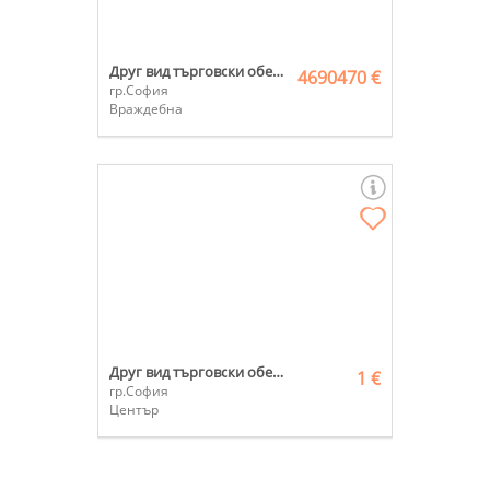
Друг вид търговски обект
4690470 €
гр.София
Враждебна
Друг вид търговски обект
1 €
гр.София
Център