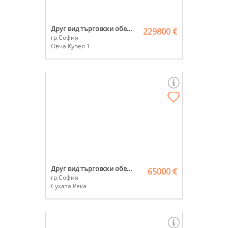
Друг вид търговски обект
229800 €
гр.София
Овча Купел 1
Друг вид търговски обект
65000 €
гр.София
Сухата Река