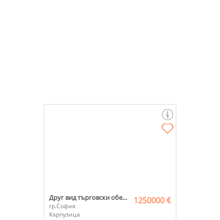
Друг вид търговски обект
1250000 €
гр.София
Карпузица