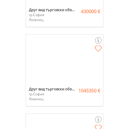
Друг вид търговски обект
430000 €
гр.София
Лозенец
Друг вид търговски обект
1045350 €
гр.София
Лозенец