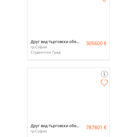
Друг вид търговски обект
305600 €
гр.София
Студентски Град
Друг вид търговски обект
787801 €
гр.София