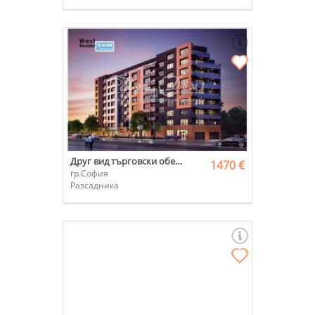
Друг вид търговски обект
1470 €
гр.София
Разсадника