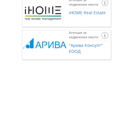
недвижими имоти
iHOME Real Estate
Агенция за
недвижими имоти
Ако же
предста
"Арива Консулт"
нас чр
ЕООД