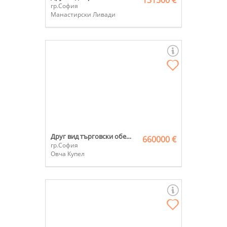
131500 €
гр.София
Манастирски Ливади
Друг вид търговски обект
660000 €
гр.София
Овча Купел