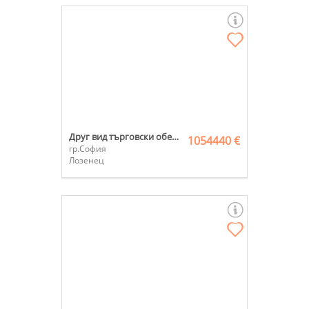
Друг вид търговски обект
1054440 €
гр.София
Лозенец