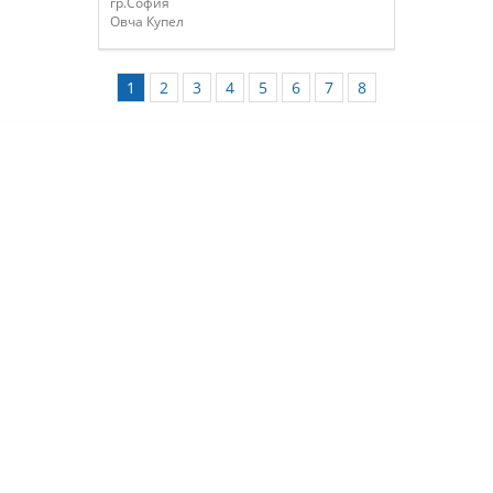
гр.София
Овча Купел
1
2
3
4
5
6
7
8