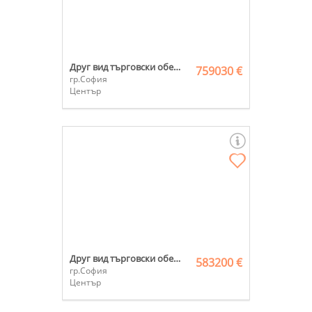
Друг вид търговски обект
759030 €
гр.София
Център
Друг вид търговски обект
583200 €
гр.София
Център