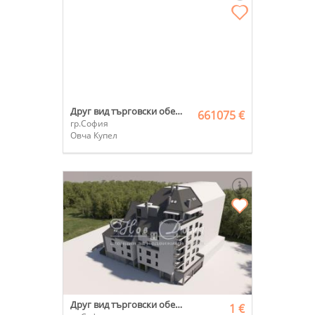
Друг вид търговски обект
661075 €
гр.София
Овча Купел
Друг вид търговски обект
1 €