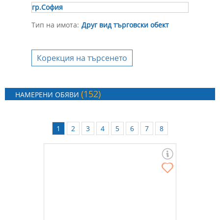
гр.София
Тип на имота:
Друг вид търговски обект
Корекция на търсенето
(152)
НАМЕРЕНИ ОБЯВИ
1
2
3
4
5
6
7
8