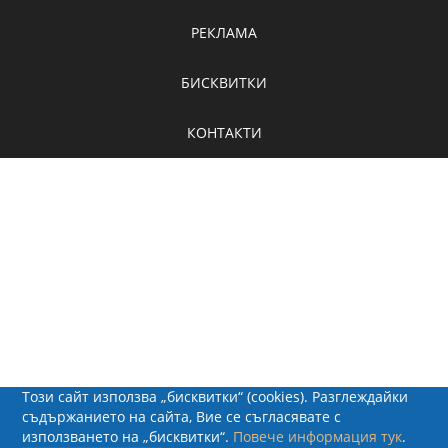
РЕКЛАМА
БИСКВИТКИ
КОНТАКТИ
Този сайт използва „бисквитки“ (cookies). Разглеждайки
съдържанието на сайта, Вие се съгласявате с
използването на „бисквитки“.
Повече информация тук
.
© 2026 - Рапид Солюшънс ЕООД