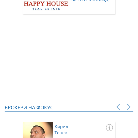
нас чр
БРОКЕРИ НА ФОКУС
Кирил
Тенев