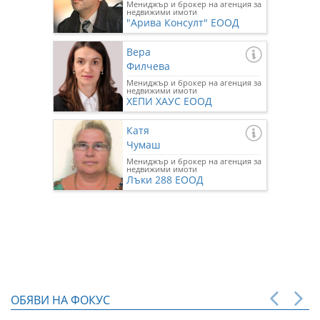
Мениджър и брокер на агенция за
недвижими имоти
"Арива Консулт" ЕООД
Вера
Филчева
Мениджър и брокер на агенция за
недвижими имоти
ХЕПИ ХАУС ЕООД
Катя
Чумаш
Мениджър и брокер на агенция за
недвижими имоти
Лъки 288 ЕООД
ОБЯВИ НА ФОКУС