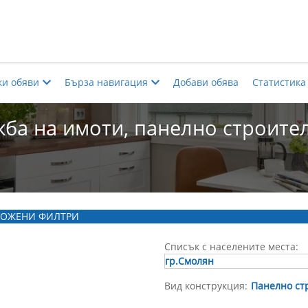
ки обяви
Бърза навигация
Добави обява
Статистика
ба на имоти, панелно строител
ОЖЕНИ ФИЛТРИ
Списък с населените места:
гр.Смолян
Вид конструкция:
Панелно ст