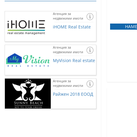
Агенция за
недвижими имоти
НАМЕ
iHOME Real Estate
Агенция за
недвижими имоти
MyVision Real estate
Агенция за
недвижими имоти
Ако желаете и 
представена тук
Райжен 2018 ЕООД
нас чрез
контак