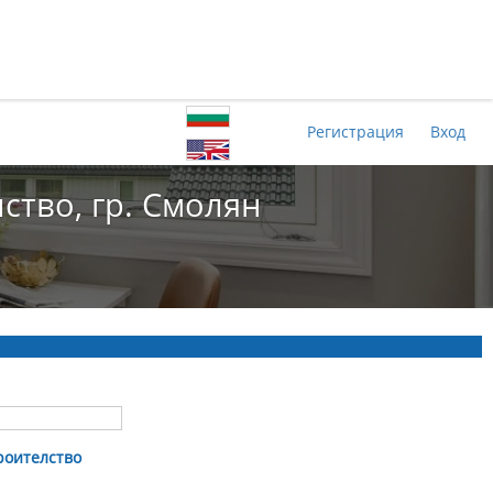
Регистрация
Вход
ство, гр. Смолян
роителство