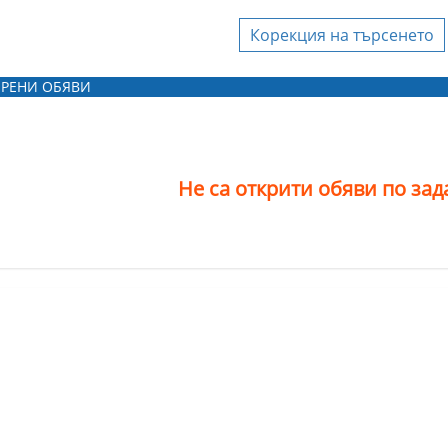
Корекция на търсенето
Агенция за
недвижими имоти
РЕНИ ОБЯВИ
"Арива Консулт"
ЕООД
Агенция за
недвижими имоти
Не са открити обяви по за
ХЕПИ ХАУС ЕООД
вашата фирма да бъдете
, моля, свържете се с
тите ни
!