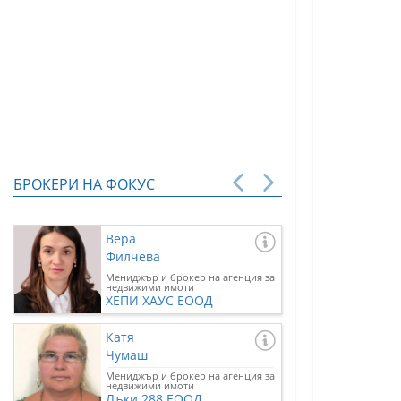
БРОКЕРИ НА ФОКУС
Вера
Филчева
Мениджър и брокер на агенция за
недвижими имоти
ХЕПИ ХАУС ЕООД
Катя
Чумаш
Мениджър и брокер на агенция за
недвижими имоти
Лъки 288 ЕООД