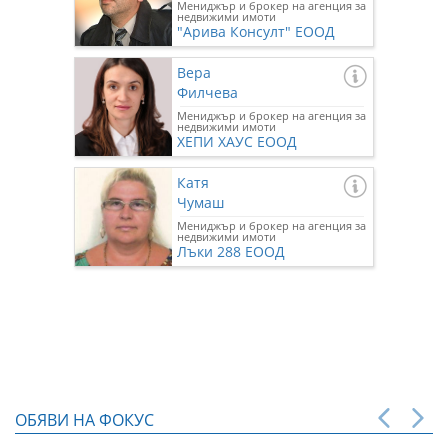
Мениджър и брокер на агенция за
недвижими имоти
"Арива Консулт" ЕООД
Вера
Филчева
Мениджър и брокер на агенция за
недвижими имоти
ХЕПИ ХАУС ЕООД
Катя
Чумаш
Мениджър и брокер на агенция за
недвижими имоти
Лъки 288 ЕООД
ОБЯВИ НА ФОКУС