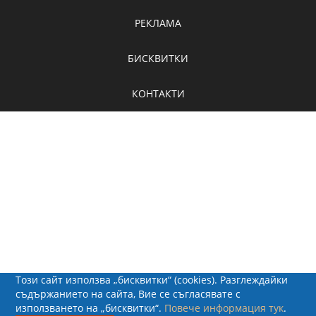
РЕКЛАМА
БИСКВИТКИ
КОНТАКТИ
Този сайт използва „бисквитки“ (cookies). Разглеждайки
съдържанието на сайта, Вие се съгласявате с
използването на „бисквитки“.
Повече информация тук
.
© 2026 - Рапид Солюшънс ЕООД