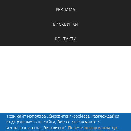
РЕКЛАМА
БИСКВИТКИ
КОНТАКТИ
Този сайт използва „бисквитки“ (cookies). Разглеждайки
съдържанието на сайта, Вие се съгласявате с
използването на „бисквитки“.
Повече информация тук
.
© 2026 - Рапид Солюшънс ЕООД