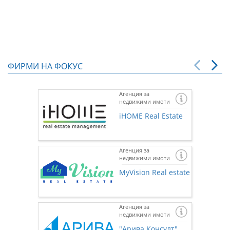
ФИРМИ НА ФОКУС
Агенция за
недвижими имоти
iHOME Real Estate
Агенция за
недвижими имоти
MyVision Real estate
Агенция за
недвижими имоти
Ако же
предста
"Арива Консулт"