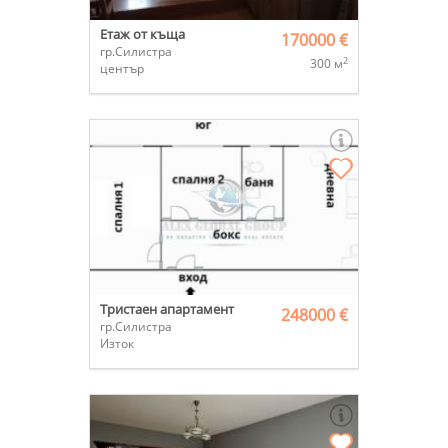
Етаж от къща
170000 €
гр.Силистра
2
300 м
център
Тристаен апартамент
248000 €
гр.Силистра
Изток