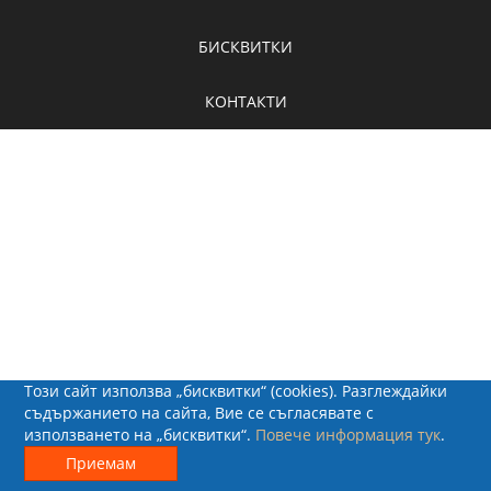
БИСКВИТКИ
КОНТАКТИ
Този сайт използва „бисквитки“ (cookies). Разглеждайки
съдържанието на сайта, Вие се съгласявате с
използването на „бисквитки“.
Повече информация тук
.
© 2026 - Рапид Солюшънс ЕООД
Приемам