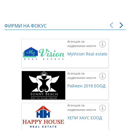
ФИРМИ НА ФОКУС
Агенция за
недвижими имоти
MyVision Real estate
Агенция за
недвижими имоти
Райжен 2018 ЕООД
Агенция за
недвижими имоти
Ако же
предста
ХЕПИ ХАУС ЕООД
нас чр