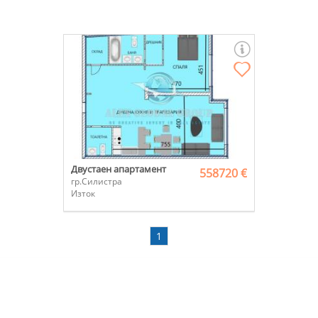
Двустаен апартамент
558720 €
гр.Силистра
Изток
1