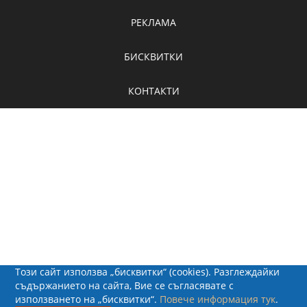
РЕКЛАМА
БИСКВИТКИ
КОНТАКТИ
Този сайт използва „бисквитки“ (cookies). Разглеждайки
съдържанието на сайта, Вие се съгласявате с
използването на „бисквитки“.
Повече информация тук
.
© 2026 - Рапид Солюшънс ЕООД