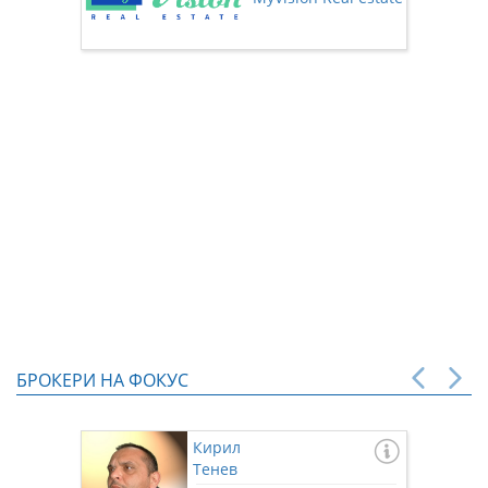
нас чр
БРОКЕРИ НА ФОКУС
Кирил
Тенев