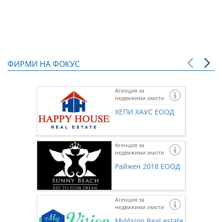
ФИРМИ НА ФОКУС
Агенция за
недвижими имоти
ХЕПИ ХАУС ЕООД
Агенция за
недвижими имоти
Райжен 2018 ЕООД
Агенция за
недвижими имоти
Ако же
предста
MyVision Real estate