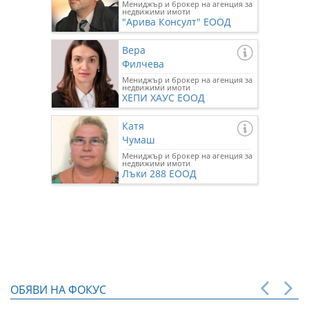
Мениджър и брокер на агенция за
недвижими имоти
"Арива Консулт" ЕООД
Вера
Филчева
Мениджър и брокер на агенция за
недвижими имоти
ХЕПИ ХАУС ЕООД
Катя
Чумаш
Мениджър и брокер на агенция за
недвижими имоти
Лъки 288 ЕООД
ОБЯВИ НА ФОКУС