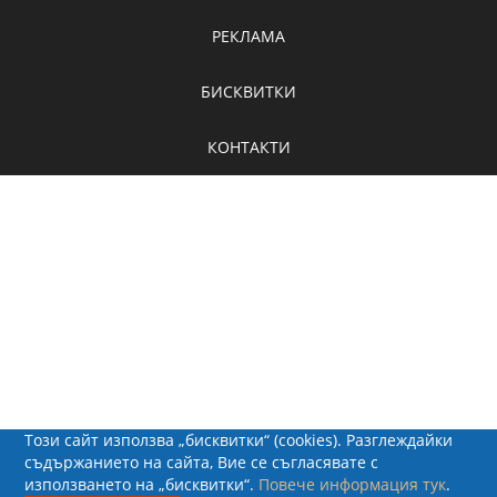
РЕКЛАМА
БИСКВИТКИ
КОНТАКТИ
Този сайт използва „бисквитки“ (cookies). Разглеждайки
съдържанието на сайта, Вие се съгласявате с
използването на „бисквитки“.
Повече информация тук
.
© 2026 - Рапид Солюшънс ЕООД