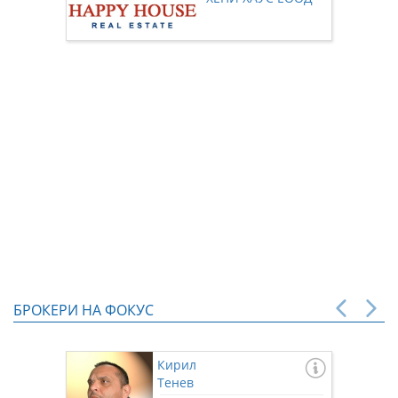
нас чр
БРОКЕРИ НА ФОКУС
Кирил
Тенев