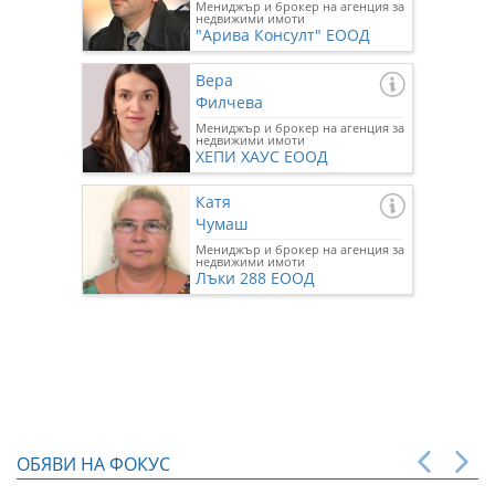
Мениджър и брокер на агенция за
недвижими имоти
"Арива Консулт" ЕООД
Вера
Филчева
Мениджър и брокер на агенция за
недвижими имоти
ХЕПИ ХАУС ЕООД
Катя
Чумаш
Мениджър и брокер на агенция за
недвижими имоти
Лъки 288 ЕООД
ОБЯВИ НА ФОКУС