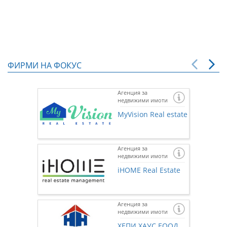
ФИРМИ НА ФОКУС
Агенция за
недвижими имоти
MyVision Real estate
Агенция за
недвижими имоти
iHOME Real Estate
Агенция за
недвижими имоти
Ако же
предста
ХЕПИ ХАУС ЕООД