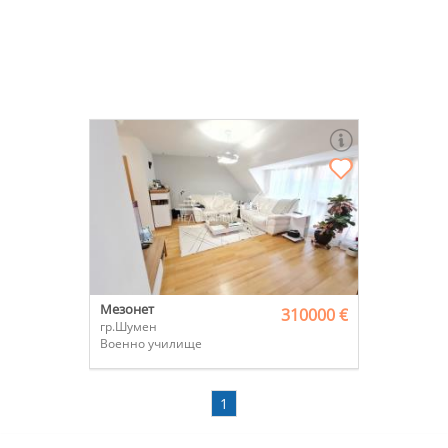
Мезонет
310000 €
гр.Шумен
Военно училище
1