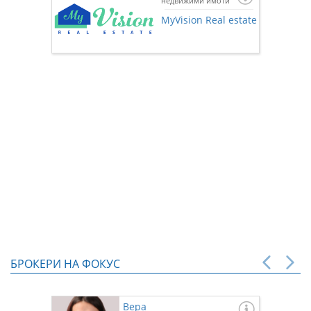
недвижими имоти
Ако же
предста
MyVision Real estate
нас чр
БРОКЕРИ НА ФОКУС
Вера