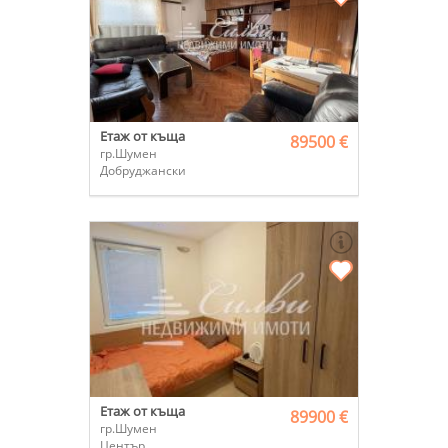
Етаж от къща
89500 €
гр.Шумен
Добруджански
Етаж от къща
89900 €
гр.Шумен
Център