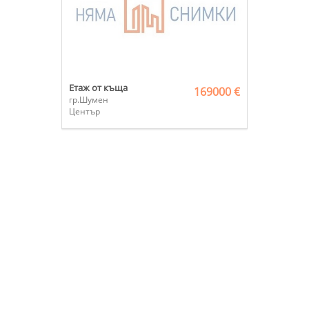
Етаж от къща
169000 €
гр.Шумен
Център