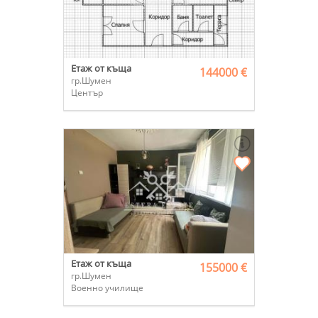
Етаж от къща
144000 €
гр.Шумен
Център
Етаж от къща
155000 €
гр.Шумен
Военно училище