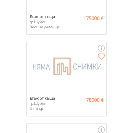
Етаж от къща
175000 €
гр.Шумен
Военно училище
Етаж от къща
78000 €
гр.Шумен
Център