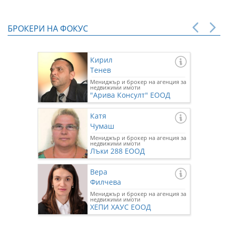
БРОКЕРИ НА ФОКУС
Кирил
Тенев
Мениджър и брокер на агенция за
недвижими имоти
"Арива Консулт" ЕООД
Катя
Чумаш
Мениджър и брокер на агенция за
недвижими имоти
Лъки 288 ЕООД
Вера
Филчева
Мениджър и брокер на агенция за
недвижими имоти
ХЕПИ ХАУС ЕООД