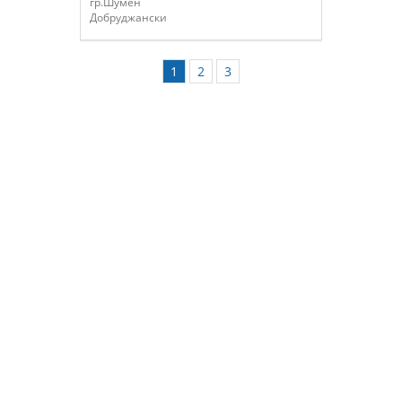
гр.Шумен
Добруджански
1
2
3