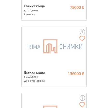
Етаж от къща
78000 €
гр.Шумен
Център
Етаж от къща
136000 €
гр.Шумен
Добруджански