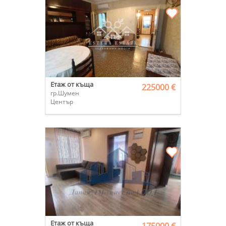
Етаж от къща
225000 €
гр.Шумен
Център
Етаж от къща