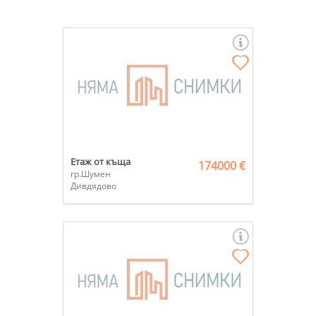
Етаж от къща
174000 €
гр.Шумен
Дивдядово