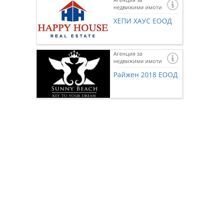
недвижими имоти
ХЕПИ ХАУС ЕООД
Агенция за
недвижими имоти
Ако же
предста
Райжен 2018 ЕООД
нас чр