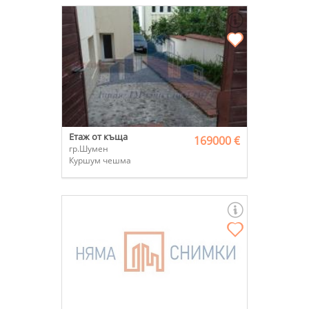
Етаж от къща
169000 €
гр.Шумен
Куршум чешма