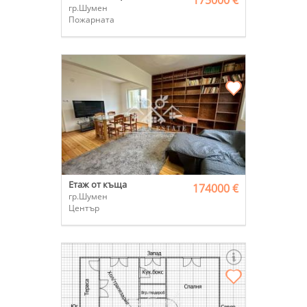
175000 €
гр.Шумен
Пожарната
Етаж от къща
174000 €
гр.Шумен
Център