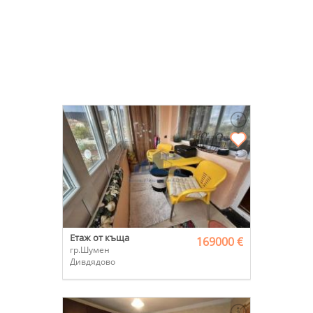
Етаж от къща
169000 €
гр.Шумен
Дивдядово