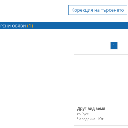
Корекция на търсенето
Агенция за
недвижими имоти
(1)
ХЕПИ ХАУС ЕООД
РЕНИ ОБЯВИ
Агенция за
1
недвижими имоти
iHOME Real Estate
вашата фирма да бъдете
, моля, свържете се с
тите ни
!
Друг вид земя
гр.Русе
Чародейка - Юг