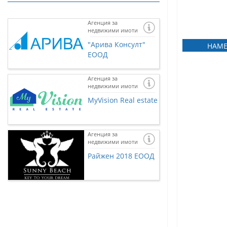
Агенция за
недвижими имоти
"Арива Консулт"
НАМЕ
ЕООД
Агенция за
недвижими имоти
MyVision Real estate
Агенция за
недвижими имоти
Ако желаете и 
представена тук
Райжен 2018 ЕООД
нас чрез
контак