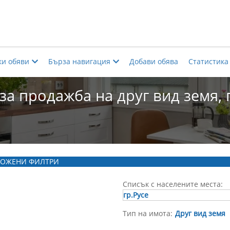
ки обяви
Бърза навигация
Добави обява
Статистика
за продажба на друг вид земя, г
ОЖЕНИ ФИЛТРИ
Списък с населените места:
гр.Русе
Тип на имота:
Друг вид земя