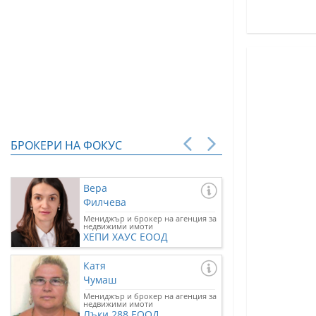
БРОКЕРИ НА ФОКУС
Вера
Филчева
Мениджър и брокер на агенция за
недвижими имоти
ХЕПИ ХАУС ЕООД
Катя
Чумаш
Мениджър и брокер на агенция за
недвижими имоти
Лъки 288 ЕООД