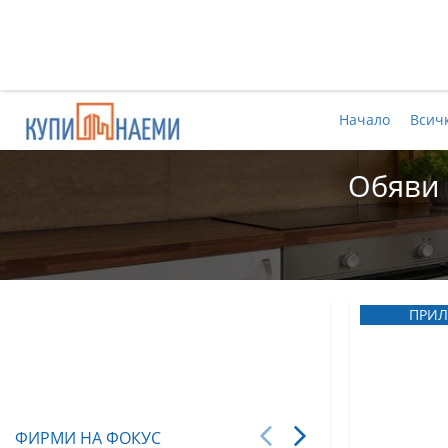
Начало
Всич
Обяви 
ПРИЛ
ФИРМИ НА ФОКУС