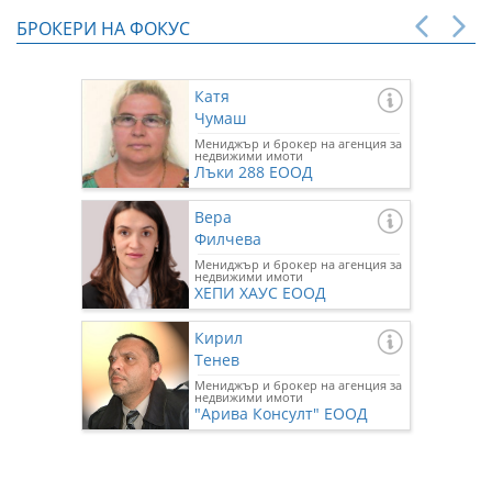
БРОКЕРИ НА ФОКУС
Катя
Чумаш
Мениджър и брокер на агенция за
недвижими имоти
Лъки 288 ЕООД
Вера
Филчева
Мениджър и брокер на агенция за
недвижими имоти
ХЕПИ ХАУС ЕООД
Кирил
Тенев
Мениджър и брокер на агенция за
недвижими имоти
"Арива Консулт" ЕООД