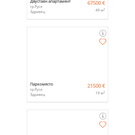
Двустаен апартамент
67500 €
гр.Русе
2
49 м
Здравец
Паркомясто
21500 €
гр.Русе
2
19 м
Здравец