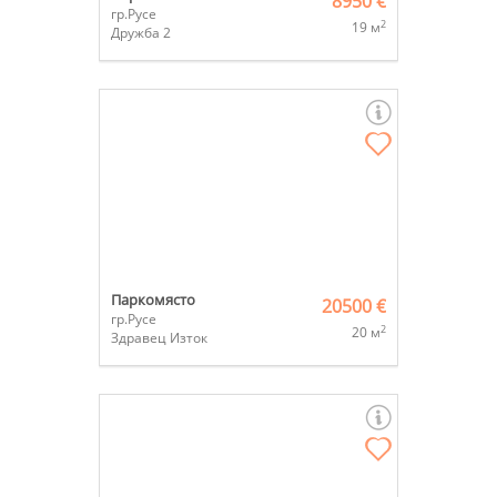
8950 €
гр.Русе
2
19 м
Дружба 2
Паркомясто
20500 €
гр.Русе
2
20 м
Здравец Изток