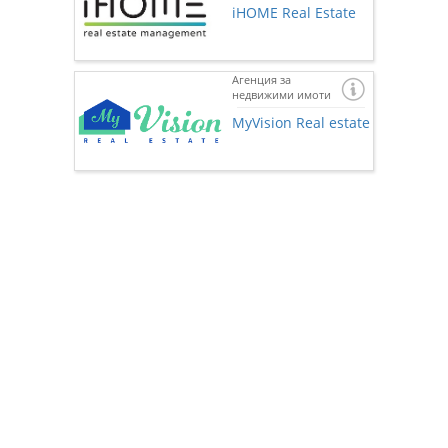
iHOME Real Estate
Агенция за
недвижими имоти
Ако же
предста
MyVision Real estate
нас чр