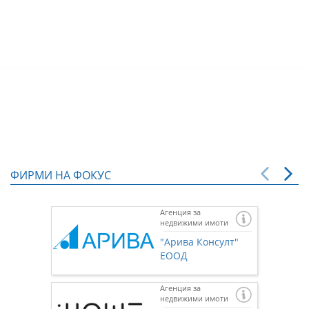
ФИРМИ НА ФОКУС
Агенция за
недвижими имоти
"Арива Консулт"
ЕООД
Агенция за
недвижими имоти