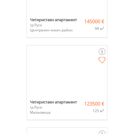
Четиристаен апартамент
145000 €
гр.Русе
2
99 м
Централен южен район
Четиристаен апартамент
123500 €
гр.Русе
2
125 м
Мальовица