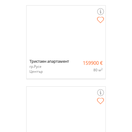
Тристаен апартамент
159900 €
гр.Русе
2
80 м
Център