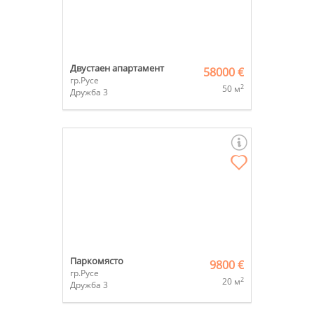
Двустаен апартамент
58000 €
гр.Русе
2
50 м
Дружба 3
Паркомясто
9800 €
гр.Русе
2
20 м
Дружба 3