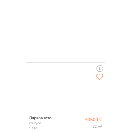
Паркомясто
30500 €
гр.Русе
2
22 м
Ялта