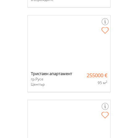
Тристаен апартамент
255000 €
гр.Русе
2
95 м
Център