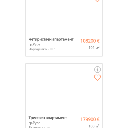
Четиристаен апартамент
108200 €
гр.Русе
2
105 м
Чародейка - Юг
Тристаен апартамент
179900 €
гр.Русе
2
100 м
Възраждане