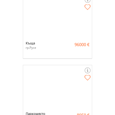
Къща
96000 €
гр.Русе
Паркомясто