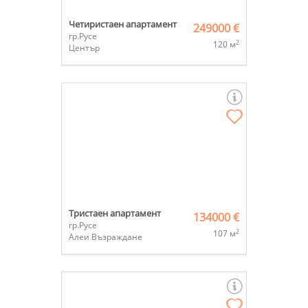
Четиристаен апартамент
249000 €
гр.Русе
2
120 м
Център
Тристаен апартамент
134000 €
гр.Русе
2
107 м
Алеи Възраждане