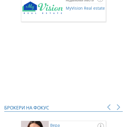
недвижими имоти
Ако же
предста
MyVision Real estate
нас чр
БРОКЕРИ НА ФОКУС
Вера