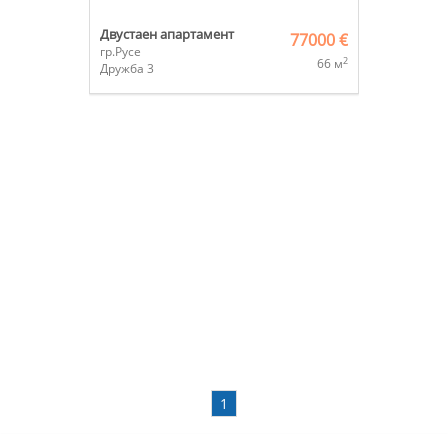
Двустаен апартамент
77000 €
гр.Русе
2
66 м
Дружба 3
1