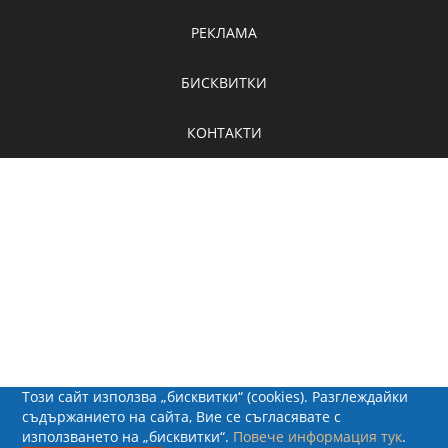
РЕКЛАМА
БИСКВИТКИ
КОНТАКТИ
Този сайт използва „бисквитки“ (cookies). Разглеждайки
съдържанието на сайта, Вие се съгласявате с
използването на „бисквитки“.
Повече информация тук
.
© 2026 - Рапид Солюшънс ЕООД