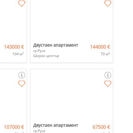
Двустаен апартамент
143000 €
144000 €
гр.Русе
2
2
104 м
70 м
Широк център
Двустаен апартамент
107000 €
67500 €
гр.Русе