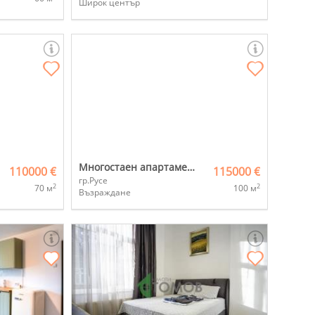
Широк център
Многостаен апартамент
110000 €
115000 €
гр.Русе
2
2
70 м
100 м
Възраждане