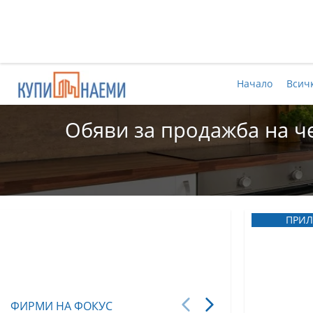
Начало
Всич
Обяви за продажба на че
ПРИЛ
ФИРМИ НА ФОКУС