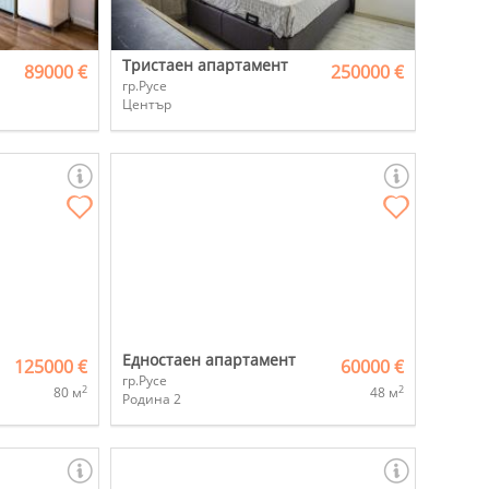
Тристаен апартамент
89000 €
250000 €
гр.Русе
Център
Едностаен апартамент
125000 €
60000 €
гр.Русе
2
2
80 м
48 м
Родина 2