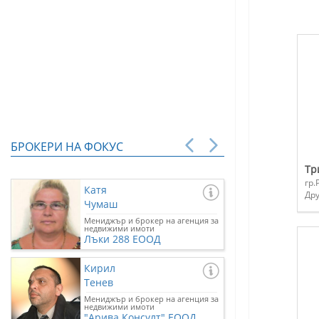
БРОКЕРИ НА ФОКУС
Тр
гр.
Катя
Др
Чумаш
Мениджър и брокер на агенция за
недвижими имоти
Лъки 288 ЕООД
Кирил
Тенев
Мениджър и брокер на агенция за
недвижими имоти
"Арива Консулт" ЕООД