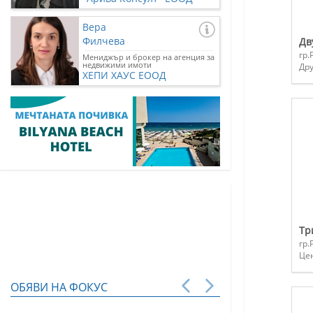
Вера
Филчева
Дв
гр.
Мениджър и брокер на агенция за
недвижими имоти
Др
ХЕПИ ХАУС ЕООД
Тр
гр.
Це
ОБЯВИ НА ФОКУС