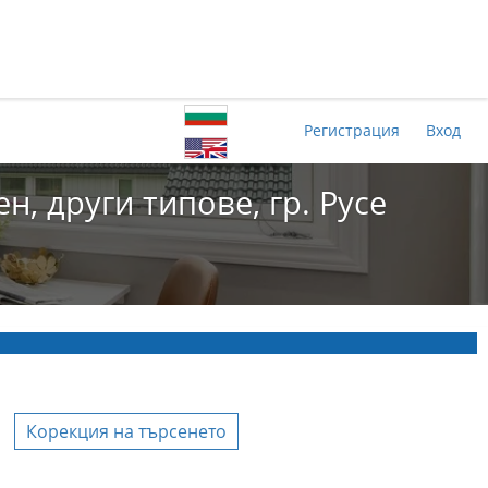
Регистрация
Вход
, други типове, гр. Русе
Корекция на търсенето