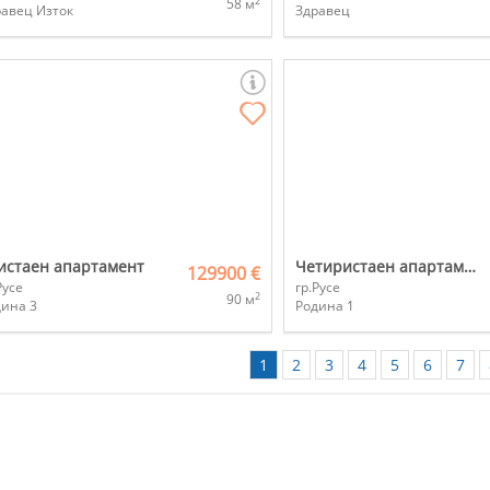
2
58 м
равец Изток
Здравец
истаен апартамент
Четиристаен апартамент
129900 €
Русе
гр.Русе
2
90 м
дина 3
Родина 1
1
2
3
4
5
6
7