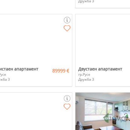
Дружба 3
истаен апартамент
Двустаен апартамент
89999 €
Русе
гр.Русе
ужба 3
Дружба 3