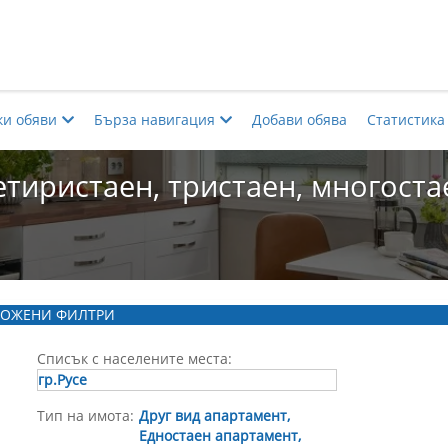
ки обяви
Бърза навигация
Добави обява
Статистика
тиристаен, тристаен, многостаен
ОЖЕНИ ФИЛТРИ
Списък с населените места:
гр.Русе
Тип на имота:
Друг вид апартамент,
Едностаен апартамент,