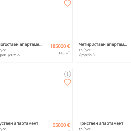
Многостаен апартамент
Четиристаен апартамент
185000 €
Русе
гр.Русе
2
148 м
рок център
Дружба 3
устаен апартамент
Тристаен апартамент
95000 €
Русе
гр.Русе