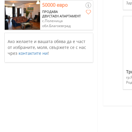
Зд
50000 евро
ПРОДАВА
ДВУСТАЕН АПАРТАМЕНТ
с.Поленица
обл.Благоевград
Ако желаете и вашата обява да е част
от избраните, моля, свържете се с нас
чрез
контактите ни
!
Тр
гр.
Ро