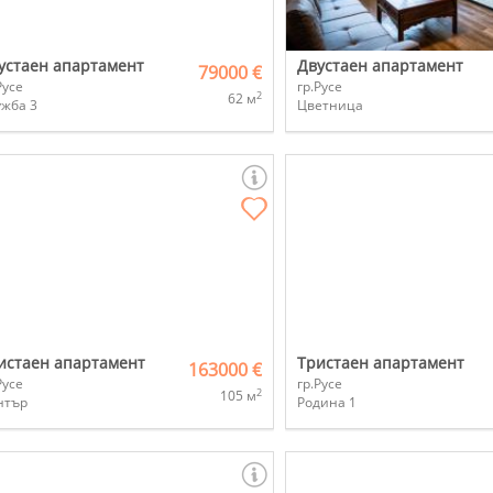
устаен апартамент
Двустаен апартамент
79000 €
Русе
гр.Русе
2
62 м
ужба 3
Цветница
истаен апартамент
Тристаен апартамент
163000 €
Русе
гр.Русе
2
105 м
нтър
Родина 1