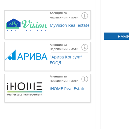
Агенция за
недвижими имоти
MyVision Real estate
НАМЕ
Агенция за
недвижими имоти
"Арива Консулт"
ЕООД
Агенция за
недвижими имоти
Ако желаете и 
представена тук
iHOME Real Estate
нас чрез
контак