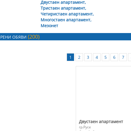
Двустаен апартамент,
Тристаен апартамент,
Агенция за
Четиристаен апартамент,
недвижими имоти
Многостаен апартамент,
ХЕПИ ХАУС ЕООД
Мезонет
(200)
РЕНИ ОБЯВИ
Агенция за
недвижими имоти
1
2
3
4
5
6
7
Райжен 2018 ЕООД
вашата фирма да бъдете
, моля, свържете се с
тите ни
!
Двустаен апартамент
гр.Русе