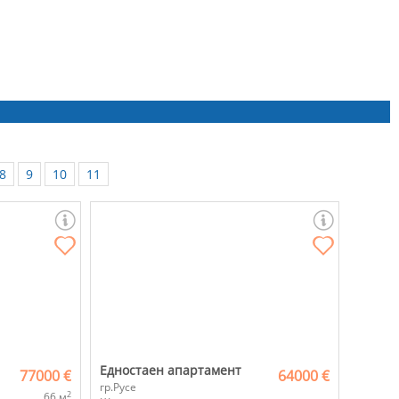
8
9
10
11
Едностаен апартамент
77000 €
64000 €
гр.Русе
2
66 м