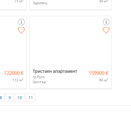
2
2
71 м
49 м
Здравец
Тристаен апартамент
122000 €
159900 €
гр.Русе
2
2
112 м
80 м
Център
8
9
10
11