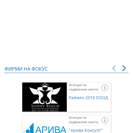
ФИРМИ НА ФОКУС
Агенция за
недвижими имоти
Райжен 2018 ЕООД
Агенция за
недвижими имоти
"Арива Консулт"