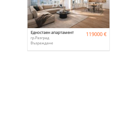
Едностаен апартамент
119000 €
гр.Разград
Възраждане