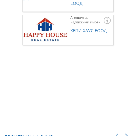
ЕООД
Агенция за
недвижими имоти
Ако же
предста
ХЕПИ ХАУС ЕООД
нас чр