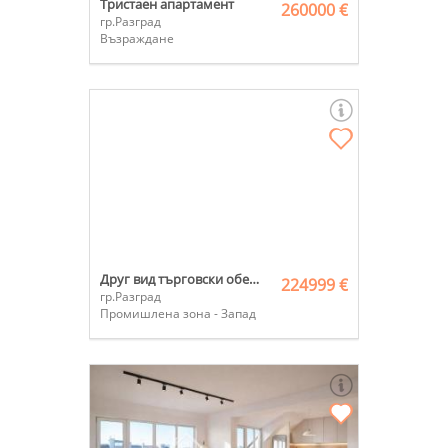
Тристаен апартамент
260000 €
гр.Разград
Възраждане
Друг вид търговски обект
224999 €
гр.Разград
Промишлена зона - Запад