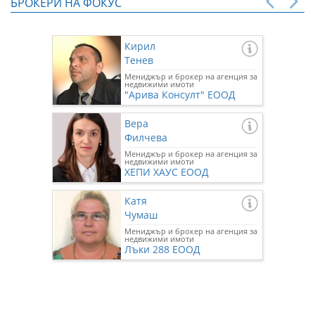
БРОКЕРИ НА ФОКУС
Кирил
Тенев
Мениджър и брокер на агенция за
недвижими имоти
"Арива Консулт" ЕООД
Вера
Филчева
Мениджър и брокер на агенция за
недвижими имоти
ХЕПИ ХАУС ЕООД
Катя
Чумаш
Мениджър и брокер на агенция за
недвижими имоти
Лъки 288 ЕООД