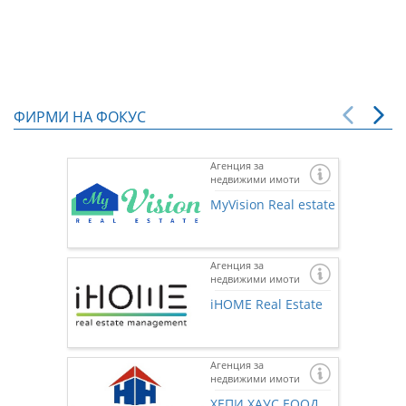
ФИРМИ НА ФОКУС
Агенция за
недвижими имоти
MyVision Real estate
Агенция за
недвижими имоти
iHOME Real Estate
Агенция за
недвижими имоти
Ако же
предста
ХЕПИ ХАУС ЕООД