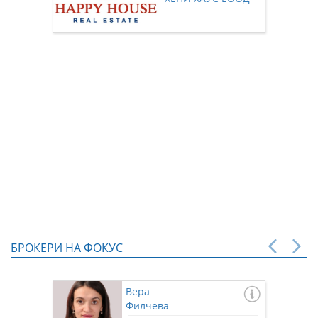
нас чр
БРОКЕРИ НА ФОКУС
Вера
Филчева