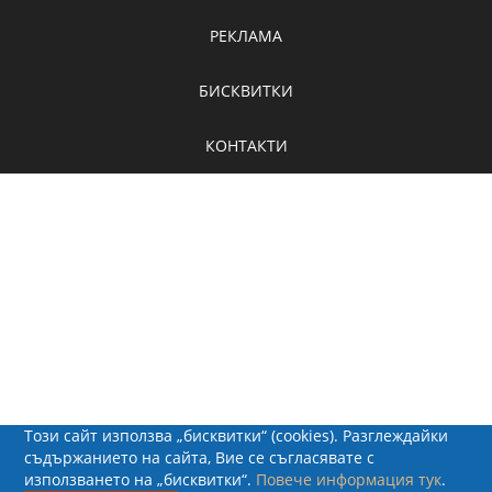
РЕКЛАМА
БИСКВИТКИ
КОНТАКТИ
Този сайт използва „бисквитки“ (cookies). Разглеждайки
съдържанието на сайта, Вие се съгласявате с
използването на „бисквитки“.
Повече информация тук
.
© 2026 - Рапид Солюшънс ЕООД