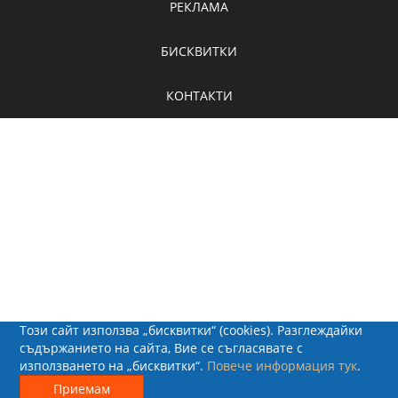
РЕКЛАМА
БИСКВИТКИ
КОНТАКТИ
Този сайт използва „бисквитки“ (cookies). Разглеждайки
съдържанието на сайта, Вие се съгласявате с
използването на „бисквитки“.
Повече информация тук
.
© 2026 - Рапид Солюшънс ЕООД
Приемам