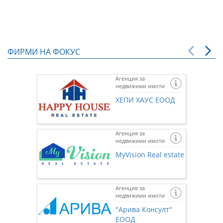
ФИРМИ НА ФОКУС
Агенция за
недвижими имоти
ХЕПИ ХАУС ЕООД
Агенция за
недвижими имоти
MyVision Real estate
Агенция за
недвижими имоти
Ако же
предста
"Арива Консулт"
нас чр
ЕООД