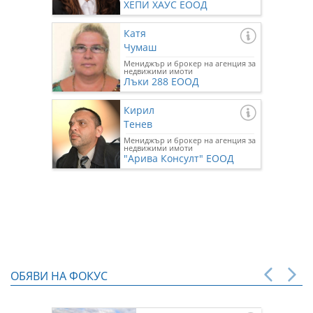
ХЕПИ ХАУС ЕООД
Катя
Чумаш
Мениджър и брокер на агенция за
недвижими имоти
Лъки 288 ЕООД
Кирил
Тенев
Мениджър и брокер на агенция за
недвижими имоти
"Арива Консулт" ЕООД
ОБЯВИ НА ФОКУС