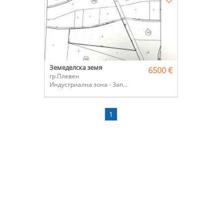
Земеделска земя
6500 €
гр.Плевен
Индустриална зона - Запад
1