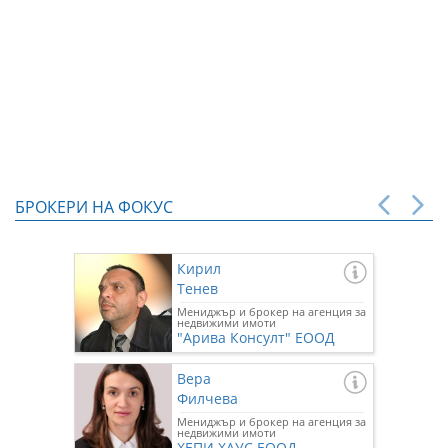
БРОКЕРИ НА ФОКУС
Кирил
Тенев
Мениджър и брокер на агенция за
недвижими имоти
"Арива Консулт" ЕООД
Вера
Филчева
Мениджър и брокер на агенция за
недвижими имоти
ХЕПИ ХАУС ЕООД