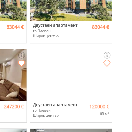
Двустаен апартамент
83044 €
83044 €
гр.Плевен
Широк център
Двустаен апартамент
247200 €
120000 €
гр.Плевен
2
65 м
Широк център