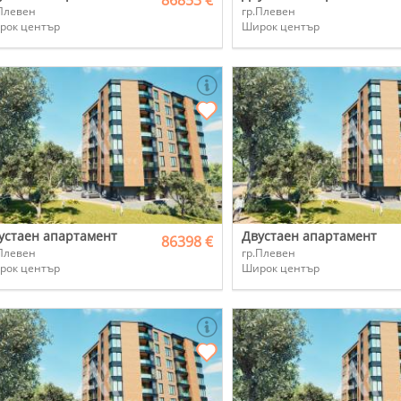
86853 €
Плевен
гр.Плевен
рок център
Широк център
устаен апартамент
Двустаен апартамент
86398 €
Плевен
гр.Плевен
рок център
Широк център