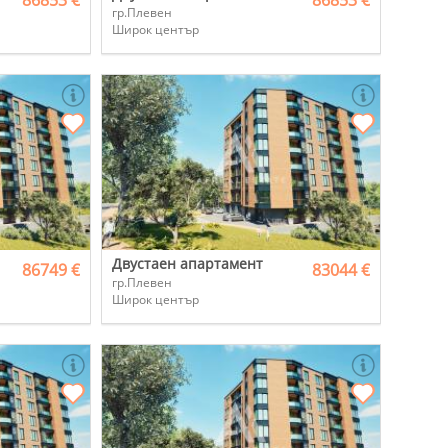
86853 €
86853 €
гр.Плевен
Широк център
Двустаен апартамент
86749 €
83044 €
гр.Плевен
Широк център