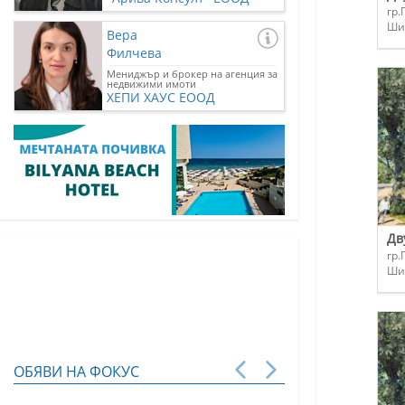
гр.
Ши
Вера
Филчева
Мениджър и брокер на агенция за
недвижими имоти
ХЕПИ ХАУС ЕООД
Дв
гр.
Ши
ОБЯВИ НА ФОКУС