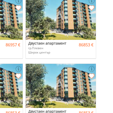
Двустаен апартамент
86957 €
86853 €
гр.Плевен
Широк център
Двустаен апартамент