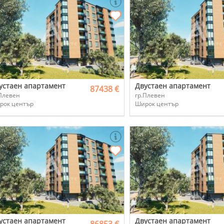
устаен апартамент
Двустаен апартамент
87438 €
Плевен
гр.Плевен
рок център
Широк център
устаен апартамент
Двустаен апартамент