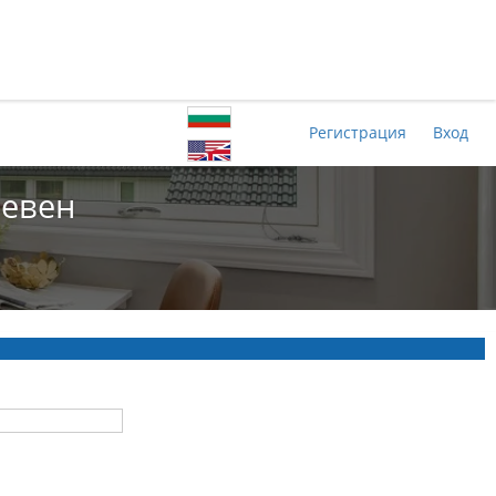
Регистрация
Вход
левен