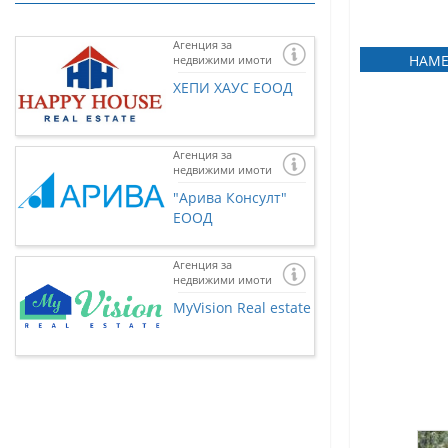
Агенция за
НАМЕ
недвижими имоти
ХЕПИ ХАУС ЕООД
Агенция за
недвижими имоти
"Арива Консулт"
ЕООД
Агенция за
недвижими имоти
Ако желаете и 
представена тук
MyVision Real estate
нас чрез
контак