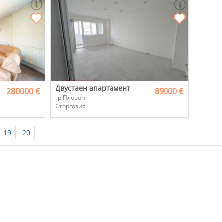
Двустаен апартамент
280000 €
89000 €
гр.Плевен
Сторгозия
19
20