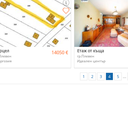
рцел
Етаж от къща
14050 €
Плевен
гр.Плевен
оргозия
Идеален център
1
2
3
4
5
...