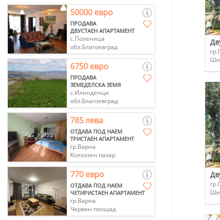
50000 евро
ПРОДАВА
ДВУСТАЕН АПАРТАМЕНТ
с.Поленица
Дв
обл.Благоевград
гр.
Ши
6750 евро
ПРОДАВА
ЗЕМЕДЕЛСКА ЗЕМЯ
с.Илинденци
обл.Благоевград
785 лева
ОТДАВА ПОД НАЕМ
ТРИСТАЕН АПАРТАМЕНТ
гр.Варна
Колхозен пазар
770 евро
Дв
гр.
ОТДАВА ПОД НАЕМ
Ши
ЧЕТИРИСТАЕН АПАРТАМЕНТ
гр.Варна
Червен площад