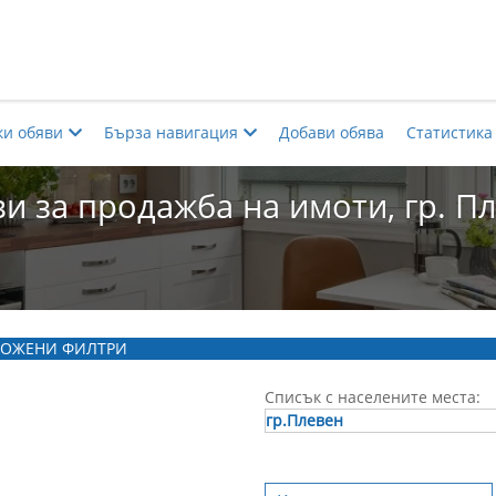
ки обяви
Бърза навигация
Добави обява
Статистика
и за продажба на имоти, гр. П
ОЖЕНИ ФИЛТРИ
Списък с населените места:
гр.Плевен