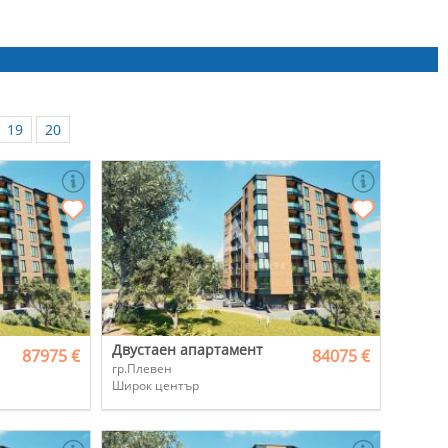
19
20
Двустаен апартамент
87975 €
84075 €
гр.Плевен
Широк център