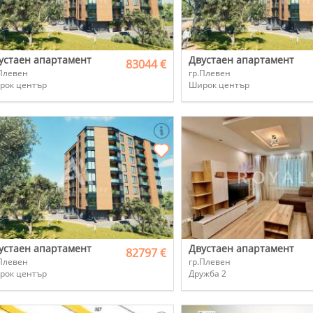
устаен апартамент
Двустаен апартамент
83044 €
Плевен
гр.Плевен
рок център
Широк център
устаен апартамент
Двустаен апартамент
82797 €
Плевен
гр.Плевен
рок център
Дружба 2