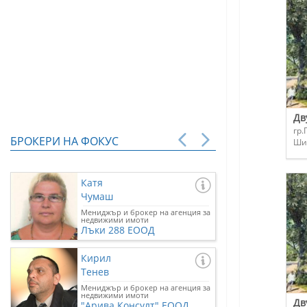
Дв
гр.
БРОКЕРИ НА ФОКУС
Ши
Катя
Чумаш
Мениджър и брокер на агенция за
недвижими имоти
Лъки 288 ЕООД
Кирил
Тенев
Мениджър и брокер на агенция за
недвижими имоти
Дв
"Арива Консулт" ЕООД