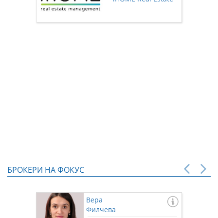
нас чр
БРОКЕРИ НА ФОКУС
Вера
Филчева