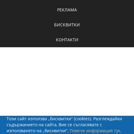
РЕКЛАМА
БИСКВИТКИ
КОНТАКТИ
Този сайт използва „бисквитки“ (cookies). Разглеждайки
съдържанието на сайта, Вие се съгласявате с
използването на „бисквитки“.
Повече информация тук
.
© 2026 - Рапид Солюшънс ЕООД