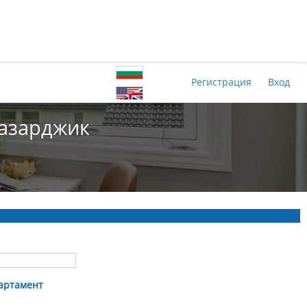
Регистрация
Вход
Пазарджик
артамент