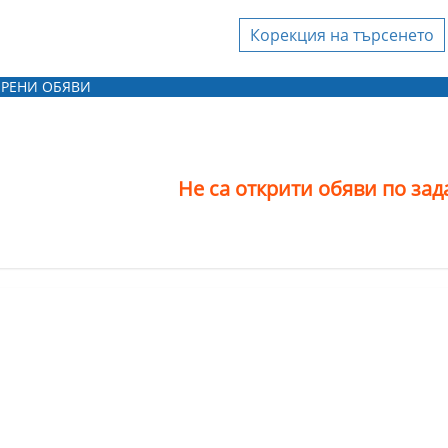
Корекция на търсенето
Агенция за
недвижими имоти
РЕНИ ОБЯВИ
"Арива Консулт"
ЕООД
Агенция за
недвижими имоти
Не са открити обяви по за
Райжен 2018 ЕООД
вашата фирма да бъдете
, моля, свържете се с
тите ни
!