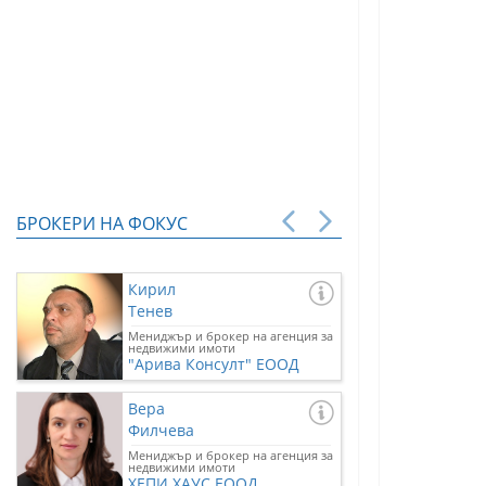
БРОКЕРИ НА ФОКУС
Кирил
Тенев
Мениджър и брокер на агенция за
недвижими имоти
"Арива Консулт" ЕООД
Вера
Филчева
Мениджър и брокер на агенция за
недвижими имоти
ХЕПИ ХАУС ЕООД