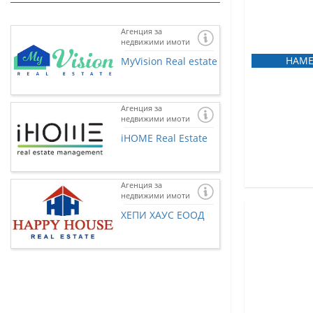
Агенция за
недвижими имоти
НАМЕ
MyVision Real estate
Агенция за
недвижими имоти
iHOME Real Estate
Агенция за
недвижими имоти
Ако желаете и 
представена тук
ХЕПИ ХАУС ЕООД
нас чрез
контак