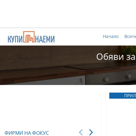
Начало
Всич
Обяви за
ПРИЛ
ФИРМИ НА ФОКУС