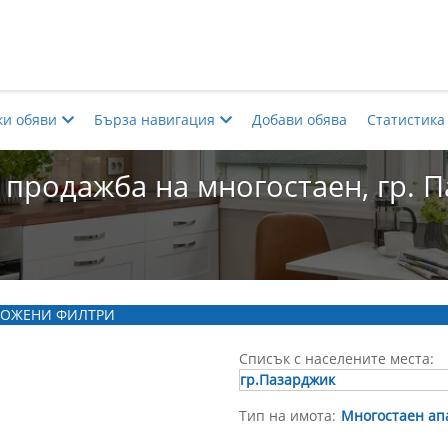
ки обяви
Бърза навигация
Добави обява
Статистика
 продажба на многостаен, гр. 
ОЖЕНИ ФИЛТРИ
Списък с населените места:
гр.Пазарджик
Тип на имота:
Многостаен ап