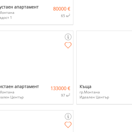
устаен апартамент
80000 €
.Монтана
2
65 м
адост 1
истаен апартамент
Къща
133000 €
.Монтана
гр.Монтана
2
97 м
еален Център
Идеален Център