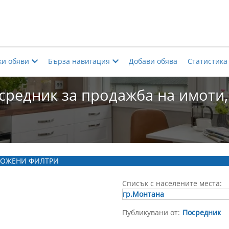
ки обяви
Бърза навигация
Добави обява
Статистика
средник за продажба на имоти,
ОЖЕНИ ФИЛТРИ
Списък с населените места:
гр.Монтана
Публикувани от:
Посредник