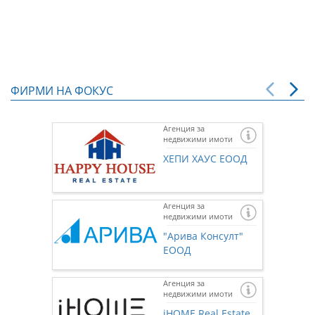
ФИРМИ НА ФОКУС
Агенция за
недвижими имоти
ХЕПИ ХАУС ЕООД
Агенция за
недвижими имоти
"Арива Консулт"
ЕООД
Агенция за
недвижими имоти
Ако же
предста
iHOME Real Estate