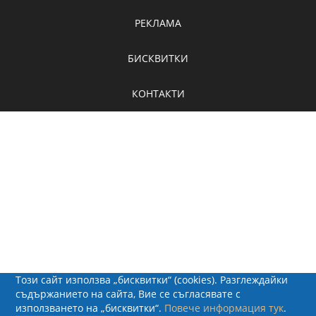
РЕКЛАМА
БИСКВИТКИ
КОНТАКТИ
Този сайт използва „бисквитки“ (cookies). Разглеждайки
съдържанието на сайта, Вие се съгласявате с
използването на „бисквитки“.
Повече информация тук
.
© 2026 - Рапид Солюшънс ЕООД