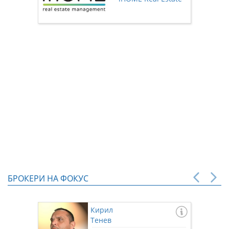
нас чр
БРОКЕРИ НА ФОКУС
Кирил
Тенев