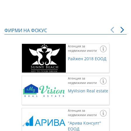
ФИРМИ НА ФОКУС
Агенция за
недвижими имоти
Райжен 2018 ЕООД
Агенция за
недвижими имоти
MyVision Real estate
Агенция за
недвижими имоти
Ако же
предста
"Арива Консулт"
нас чр
ЕООД