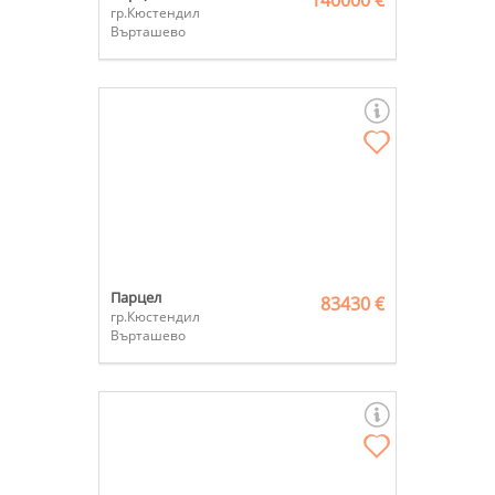
140000 €
гр.Кюстендил
Върташево
Парцел
83430 €
гр.Кюстендил
Върташево