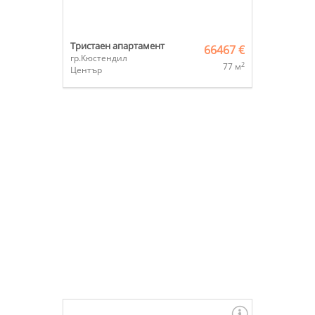
Тристаен апартамент
66467 €
гр.Кюстендил
2
77 м
Център