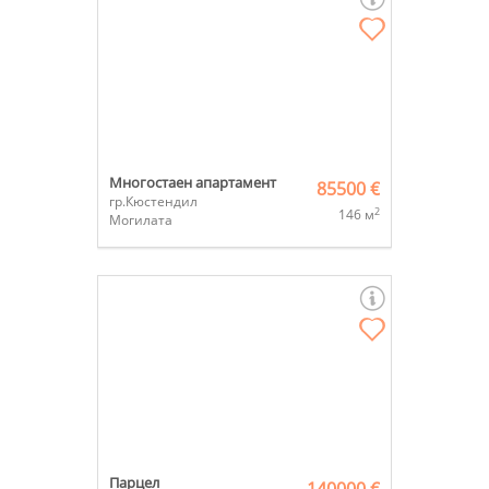
Многостаен апартамент
85500 €
гр.Кюстендил
2
146 м
Могилата
Парцел