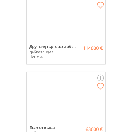
Друг вид търговски обект
114000 €
гр.Кюстендил
Център
Етаж от къща
63000 €