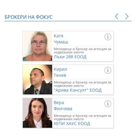
БРОКЕРИ НА ФОКУС
Катя
Чумаш
Мениджър и брокер на агенция за
недвижими имоти
Лъки 288 ЕООД
Кирил
Тенев
Мениджър и брокер на агенция за
недвижими имоти
"Арива Консулт" ЕООД
Вера
Филчева
Мениджър и брокер на агенция за
недвижими имоти
ХЕПИ ХАУС ЕООД