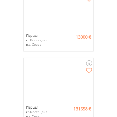
Парцел
13000 €
гр.Кюстендил
в.з. Север
Парцел
131658 €
гр.Кюстендил
в.з. Север