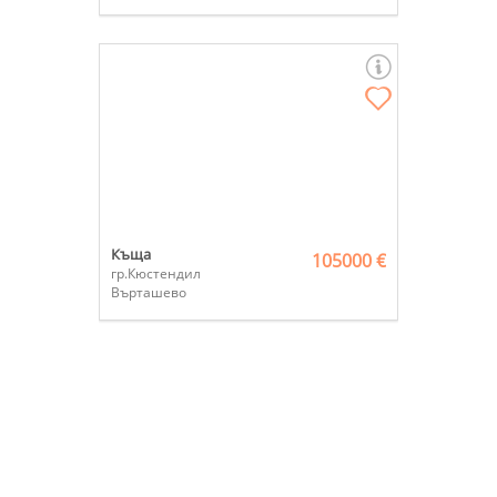
Къща
105000 €
гр.Кюстендил
Върташево