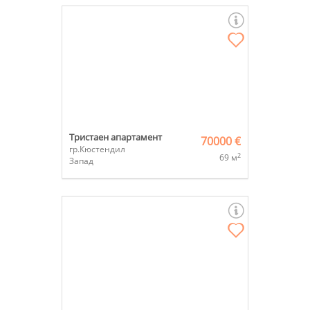
Тристаен апартамент
70000 €
гр.Кюстендил
2
69 м
Запад