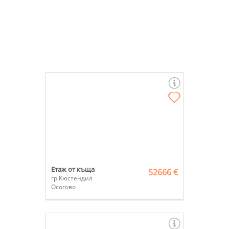
Етаж от къща
52666 €
гр.Кюстендил
Осогово