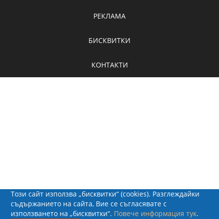
РЕКЛАМА
БИСКВИТКИ
КОНТАКТИ
Този сайт използва „бисквитки“ (cookies). Разглеждайки
съдържанието на сайта, Вие се съгласявате с
използването на „бисквитки“.
Повече информация тук
.
© 2026 - Рапид Солюшънс ЕООД