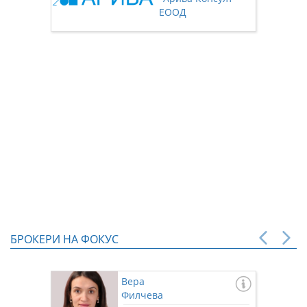
нас чр
ЕООД
БРОКЕРИ НА ФОКУС
Вера
Филчева