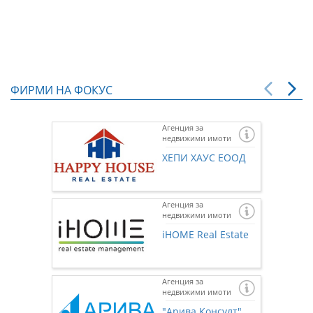
ФИРМИ НА ФОКУС
Агенция за
недвижими имоти
ХЕПИ ХАУС ЕООД
Агенция за
недвижими имоти
iHOME Real Estate
Агенция за
недвижими имоти
Ако же
предста
"Арива Консулт"