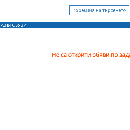
Корекция на търсенето
Агенция за
недвижими имоти
РЕНИ ОБЯВИ
MyVision Real estate
Агенция за
недвижими имоти
Не са открити обяви по за
Райжен 2018 ЕООД
вашата фирма да бъдете
, моля, свържете се с
тите ни
!