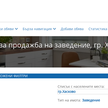
ки обяви
Бърза навигация
Добави обява
Статистика
за продажба на заведение, гр. 
ОЖЕНИ ФИЛТРИ
Списък с населените места:
гр.Хасково
Тип на имота:
Заведение