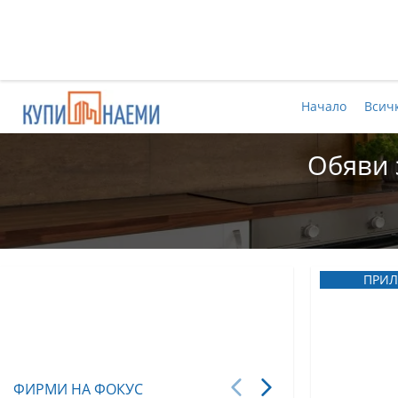
Начало
Всич
Обяви 
ПРИЛ
ФИРМИ НА ФОКУС