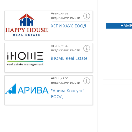
Агенция за
недвижими имоти
НАМЕ
ХЕПИ ХАУС ЕООД
Агенция за
недвижими имоти
iHOME Real Estate
Агенция за
недвижими имоти
Ако желаете и 
представена тук
"Арива Консулт"
нас чрез
контак
ЕООД