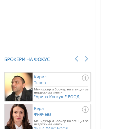
БРОКЕРИ НА ФОКУС
Кирил
Тенев
Мениджър и брокер на агенция за
недвижими имоти
"Арива Консулт" ЕООД
Вера
Филчева
Мениджър и брокер на агенция за
недвижими имоти
ХЕПИ ХАУС ЕООД