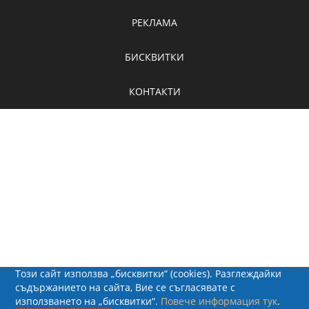
РЕКЛАМА
БИСКВИТКИ
КОНТАКТИ
Този сайт използва „бисквитки“ (cookies). Разглеждайки
съдържанието на сайта, Вие се съгласявате с
използването на „бисквитки“.
Повече информация тук
.
© 2026 - Рапид Солюшънс ЕООД