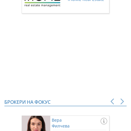
нас чр
БРОКЕРИ НА ФОКУС
Вера
Филчева