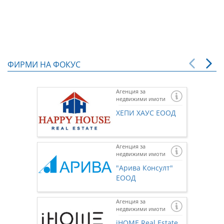
ФИРМИ НА ФОКУС
Агенция за
недвижими имоти
ХЕПИ ХАУС ЕООД
Агенция за
недвижими имоти
"Арива Консулт"
ЕООД
Агенция за
недвижими имоти
Ако же
предста
iHOME Real Estate