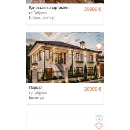
Едностаен апартамент
29900 €
гр.Габрово
Широк център
Парцел
26000 €
гр.Габрово
Беленци