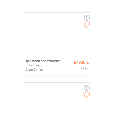
Тристаен апартамент
64930 €
гр.Габрово
2
71 м
Дядо Дянко