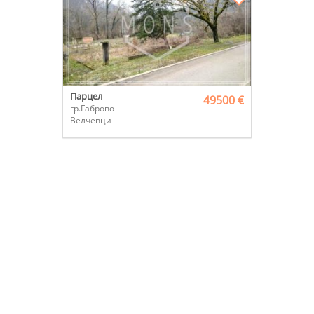
Парцел
49500 €
гр.Габрово
Велчевци