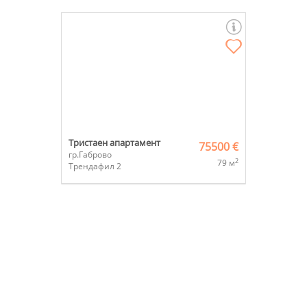
Тристаен апартамент
75500 €
гр.Габрово
2
79 м
Трендафил 2