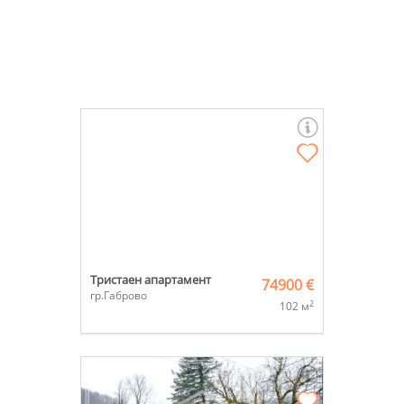
Тристаен апартамент
74900 €
гр.Габрово
2
102 м