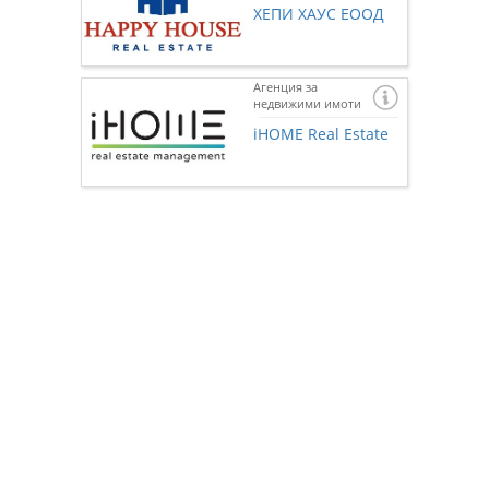
ХЕПИ ХАУС ЕООД
Агенция за
недвижими имоти
Ако же
предста
iHOME Real Estate
нас чр