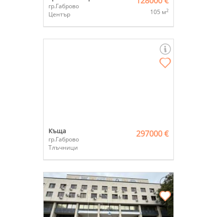
128000 €
гр.Габрово
2
105 м
Център
Къща
297000 €
гр.Габрово
Тлъчници