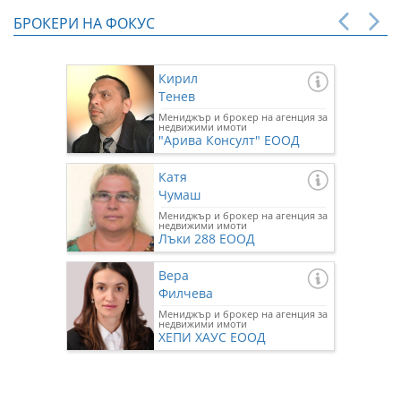
БРОКЕРИ НА ФОКУС
Кирил
Тенев
Мениджър и брокер на агенция за
недвижими имоти
"Арива Консулт" ЕООД
Катя
Чумаш
Мениджър и брокер на агенция за
недвижими имоти
Лъки 288 ЕООД
Вера
Филчева
Мениджър и брокер на агенция за
недвижими имоти
ХЕПИ ХАУС ЕООД