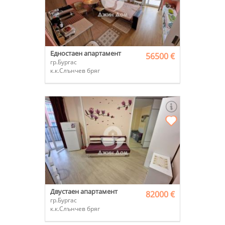
Едностаен апартамент
56500 €
гр.Бургас
к.к.Слънчев бряг
Двустаен апартамент
82000 €
гр.Бургас
к.к.Слънчев бряг