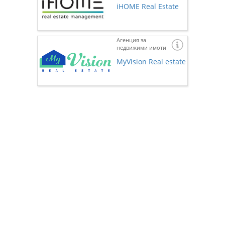
iHOME Real Estate
Агенция за
недвижими имоти
Ако же
предста
MyVision Real estate
нас чр