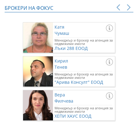
БРОКЕРИ НА ФОКУС
Катя
Чумаш
Мениджър и брокер на агенция за
недвижими имоти
Лъки 288 ЕООД
Кирил
Тенев
Мениджър и брокер на агенция за
недвижими имоти
"Арива Консулт" ЕООД
Вера
Филчева
Мениджър и брокер на агенция за
недвижими имоти
ХЕПИ ХАУС ЕООД