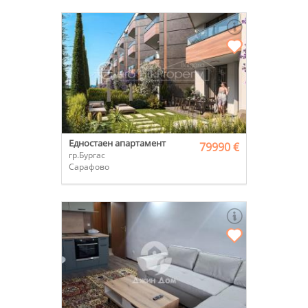
Едностаен апартамент
79990 €
гр.Бургас
Сарафово