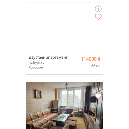
Двустаен апартамент
114000 €
гр.Бургас
2
66 м
Хоризонт