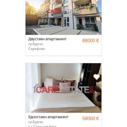
Двустаен апартамент
88000 €
гр.Бургас
Сарафово
Едностаен апартамент
58000 €
гр.Бургас
к.к.Слънчев бряг