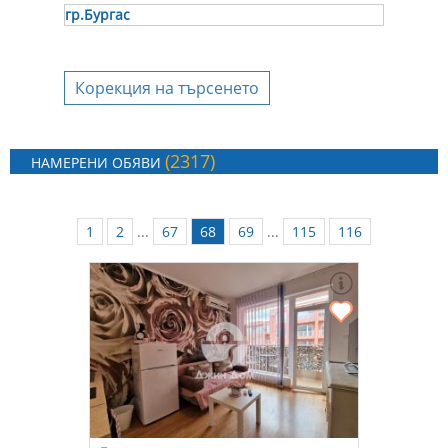
гр.Бургас
Корекция на търсенето
(2317)
НАМЕРЕНИ ОБЯВИ
1
2
...
67
68
69
...
115
116