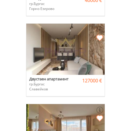
40000 €
гр.Бургас
Горно Езерово
Двустаен апартамент
127000 €
гр.Бургас
Славейков