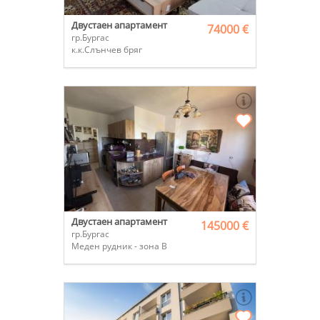
Двустаен апартамент
74000 €
гр.Бургас
к.к.Слънчев бряг
Двустаен апартамент
145000 €
гр.Бургас
Меден рудник - зона В