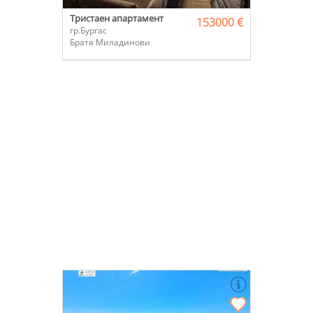
Тристаен апартамент
153000 €
гр.Бургас
Братя Миладинови