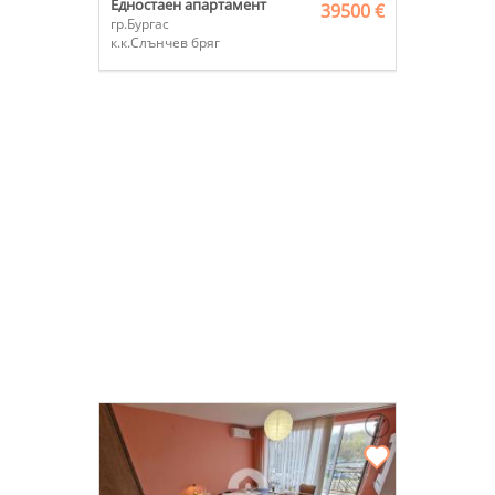
Едностаен апартамент
39500 €
гр.Бургас
к.к.Слънчев бряг