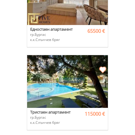
Едностаен апартамент
65500 €
гр.Бургас
к.к.Слънчев бряг
Тристаен апартамент
115000 €
гр.Бургас
к.к.Слънчев бряг