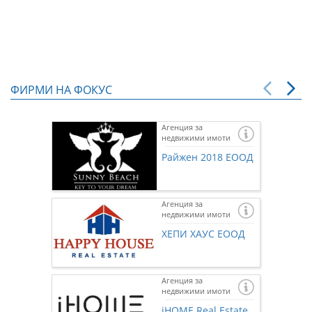
ФИРМИ НА ФОКУС
Агенция за
недвижими имоти
Райжен 2018 ЕООД
Агенция за
недвижими имоти
ХЕПИ ХАУС ЕООД
Агенция за
недвижими имоти
Ако же
предста
iHOME Real Estate