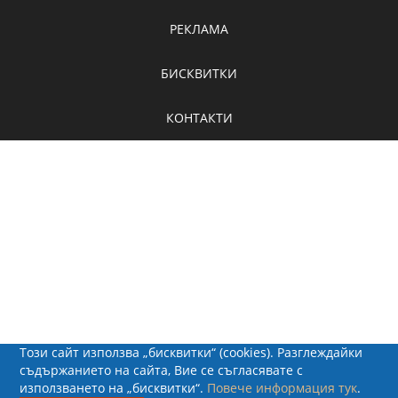
РЕКЛАМА
БИСКВИТКИ
КОНТАКТИ
Този сайт използва „бисквитки“ (cookies). Разглеждайки
съдържанието на сайта, Вие се съгласявате с
използването на „бисквитки“.
Повече информация тук
.
© 2026 - Рапид Солюшънс ЕООД