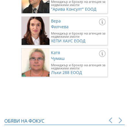
Мениджър и брокер на агенция за
недвижими имоти
"Арива Консулт" ЕООД
Вера
Филчева
Мениджър и брокер на агенция за
недвижими имоти
ХЕПИ ХАУС ЕООД
Катя
Чумаш
Мениджър и брокер на агенция за
недвижими имоти
Лъки 288 ЕООД
ОБЯВИ НА ФОКУС