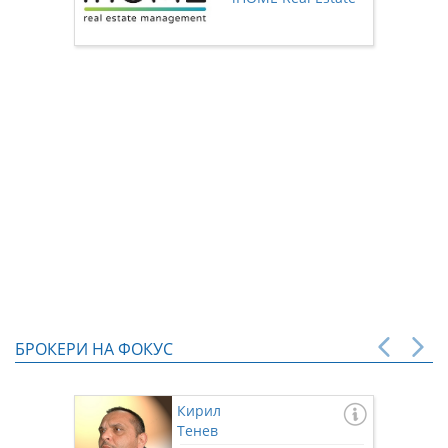
нас чр
БРОКЕРИ НА ФОКУС
Кирил
Тенев