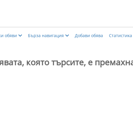
ки обяви
Бърза навигация
Добави обява
Статистика
явата, която търсите, е премахна