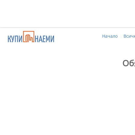
Начало
Всич
Об