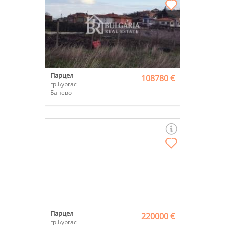
Парцел
108780 €
гр.Бургас
Банево
Парцел
220000 €
гр.Бургас