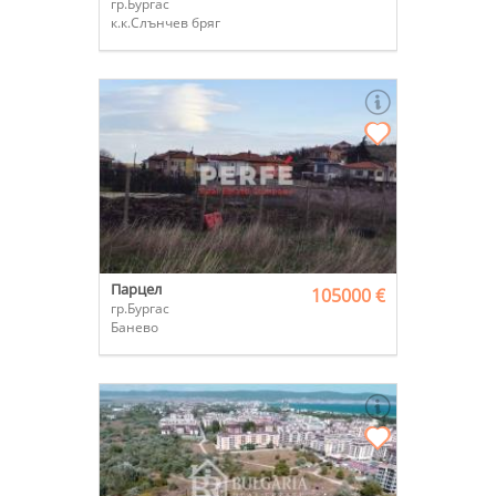
гр.Бургас
к.к.Слънчев бряг
Парцел
105000 €
гр.Бургас
Банево