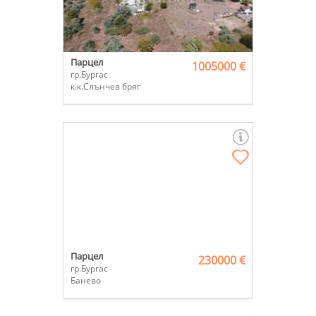
Парцел
1005000 €
гр.Бургас
к.к.Слънчев бряг
Парцел
230000 €
гр.Бургас
Банево