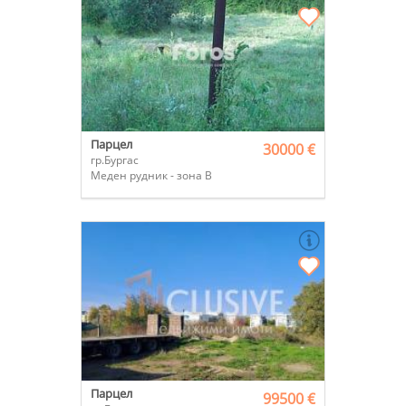
Парцел
30000 €
гр.Бургас
Меден рудник - зона В
Парцел
99500 €