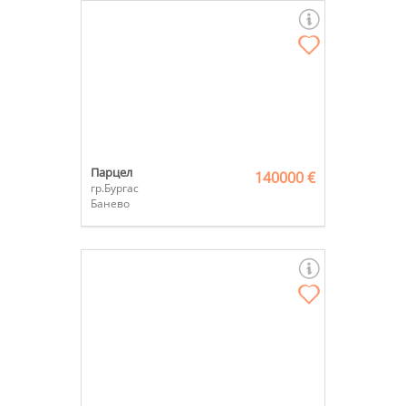
Парцел
140000 €
гр.Бургас
Банево