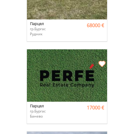
Парцел
68000 €
гр.Бургас
Рудник
Парцел
17000 €
гр.Бургас
Банево