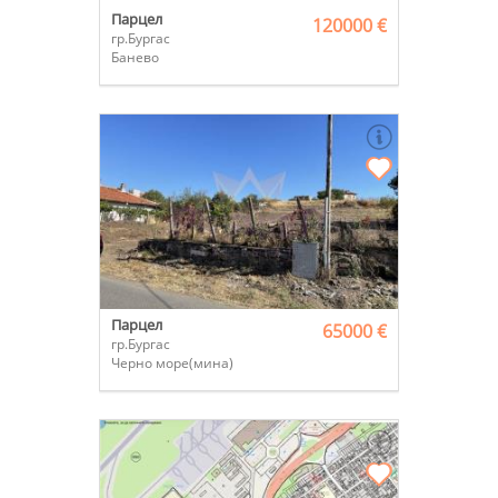
Парцел
120000 €
гр.Бургас
Банево
Парцел
65000 €
гр.Бургас
Черно море(мина)