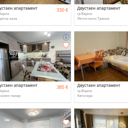
устаен апартамент
Двустаен апартамент
330 €
Варна
гр.Варна
ртна зала
Лятно кино Тракия
устаен апартамент
Двустаен апартамент
385 €
Варна
гр.Варна
хозен пазар
Автогара