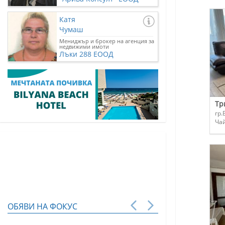
Катя
Чумаш
Мениджър и брокер на агенция за
недвижими имоти
Лъки 288 ЕООД
Тр
гр.
Ча
ОБЯВИ НА ФОКУС