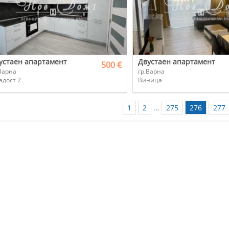
устаен апартамент
Двустаен апартамент
500 €
Варна
гр.Варна
адост 2
Виница
1
2
...
275
276
277