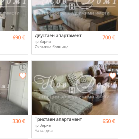
Двустаен апартамент
690 €
700 €
гр.Варна
Окръжна болница
Тристаен апартамент
330 €
650 €
гр.Варна
Чаталджа