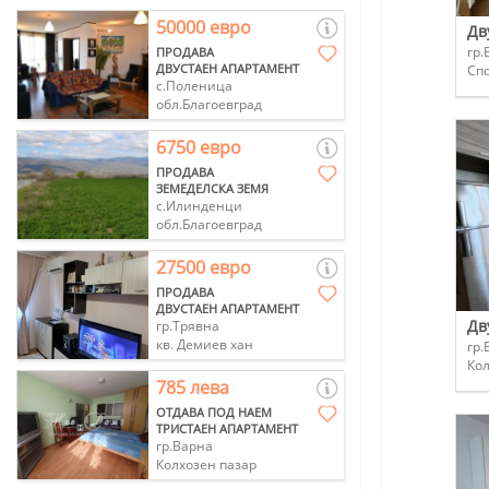
50000 евро
Дв
гр.
ПРОДАВА
ДВУСТАЕН АПАРТАМЕНТ
Спо
с.Поленица
обл.Благоевград
6750 евро
ПРОДАВА
ЗЕМЕДЕЛСКА ЗЕМЯ
с.Илинденци
обл.Благоевград
27500 евро
ПРОДАВА
ДВУСТАЕН АПАРТАМЕНТ
гр.Трявна
Дв
кв. Демиев хан
гр.
Кол
785 лева
ОТДАВА ПОД НАЕМ
ТРИСТАЕН АПАРТАМЕНТ
гр.Варна
Колхозен пазар