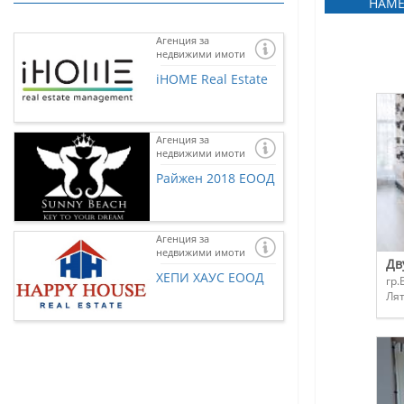
НАМЕ
Агенция за
недвижими имоти
iHOME Real Estate
Агенция за
недвижими имоти
Райжен 2018 ЕООД
Агенция за
недвижими имоти
Ако желаете и 
Дв
представена тук
ХЕПИ ХАУС ЕООД
гр.
нас чрез
контак
Лят