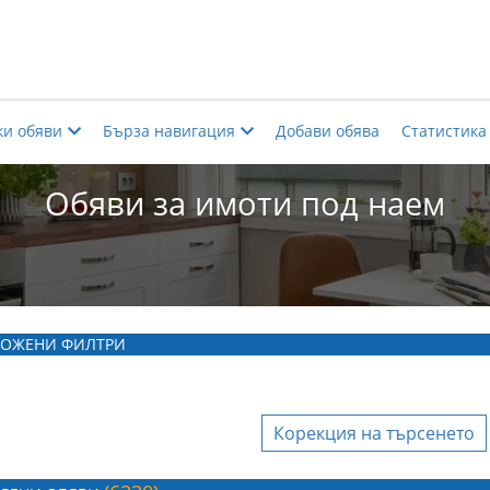
ки обяви
Бърза навигация
Добави обява
Статистика
Обяви за имоти под наем
ОЖЕНИ ФИЛТРИ
Корекция на търсенето