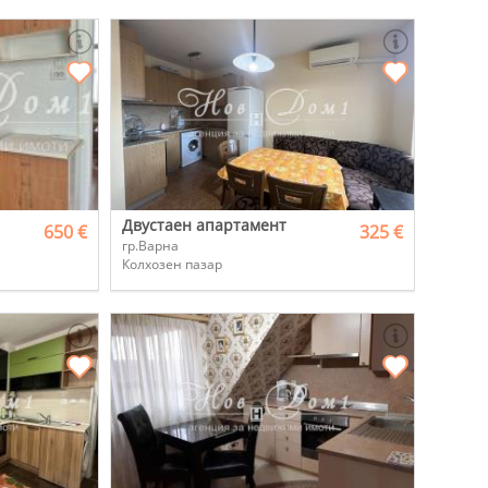
Двустаен апартамент
650 €
325 €
гр.Варна
Колхозен пазар