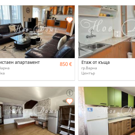
истаен апартамент
Етаж от къща
850 €
Варна
гр.Варна
йка
Център