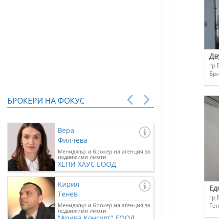
Дв
гр.
Бр
БРОКЕРИ НА ФОКУС
Вера
Филчева
Мениджър и брокер на агенция за
недвижими имоти
ХЕПИ ХАУС ЕООД
Кирил
Ед
Тенев
гр.
Мениджър и брокер на агенция за
Ге
недвижими имоти
"Арива Консулт" ЕООД