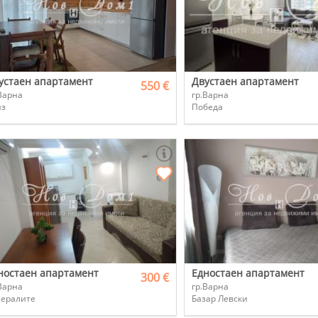
устаен апартамент
Двустаен апартамент
550 €
Варна
гр.Варна
из
Победа
ностаен апартамент
Едностаен апартамент
300 €
Варна
гр.Варна
нералите
Базар Левски