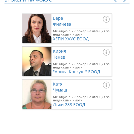
Вера
Филчева
Мениджър и брокер на агенция за
недвижими имоти
ХЕПИ ХАУС ЕООД
Кирил
Тенев
Мениджър и брокер на агенция за
недвижими имоти
"Арива Консулт" ЕООД
Катя
Чумаш
Мениджър и брокер на агенция за
недвижими имоти
Лъки 288 ЕООД