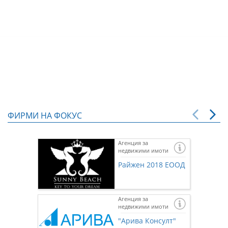
ФИРМИ НА ФОКУС
Агенция за
недвижими имоти
Райжен 2018 ЕООД
Агенция за
недвижими имоти
"Арива Консулт"