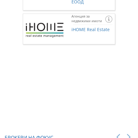
ЕООД
Агенция за
недвижими имоти
Ако же
предста
iHOME Real Estate
нас чр
БРОКЕРИ НА ФОКУС