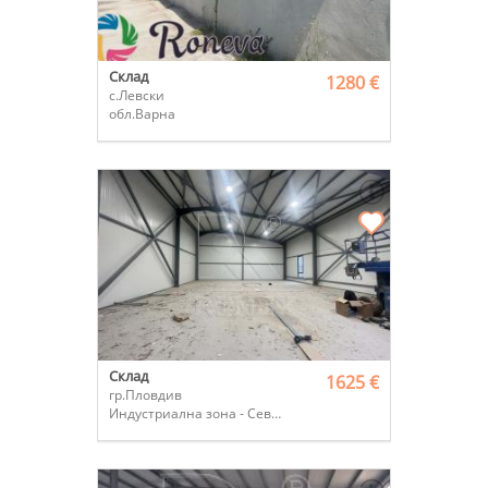
Склад
1280 €
с.Левски
обл.Варна
Склад
1625 €
гр.Пловдив
Индустриална зона - Север