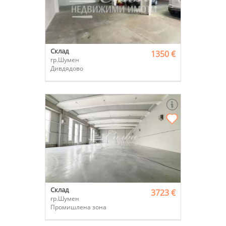
Склад
1350 €
гр.Шумен
Дивдядово
Склад
3723 €
гр.Шумен
Промишлена зона