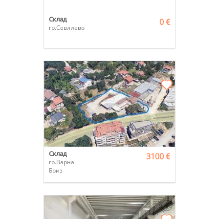
Склад
0 €
гр.Севлиево
Склад
3100 €
гр.Варна
Бриз