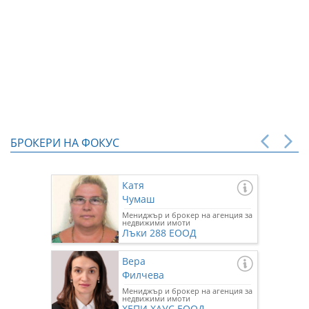
БРОКЕРИ НА ФОКУС
Катя
Чумаш
Мениджър и брокер на агенция за
недвижими имоти
Лъки 288 ЕООД
Вера
Филчева
Мениджър и брокер на агенция за
недвижими имоти
ХЕПИ ХАУС ЕООД