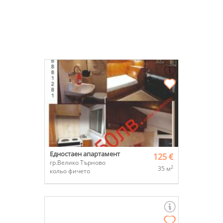
Едностаен апартамент
125 €
гр.Велико Търново
2
35 м
кольо фичето