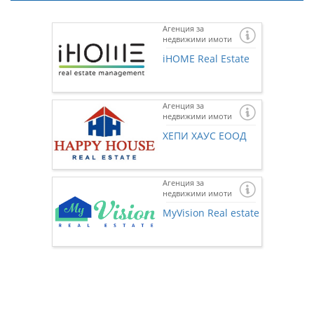
Агенция за
недвижими имоти
iHOME Real Estate
Агенция за
недвижими имоти
ХЕПИ ХАУС ЕООД
Агенция за
недвижими имоти
Ако же
предста
MyVision Real estate
нас чр