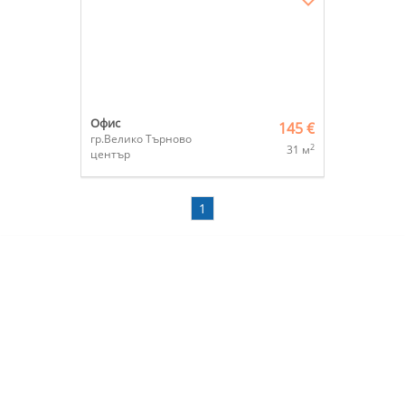
Офис
145 €
гр.Велико Търново
2
31 м
център
1