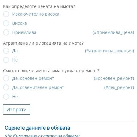
Как определяте цената на имота?
Изключително висока
Висока
Приемлива
(#приемлива_цена)
Атрактивна ли е локацията на имота?
Да
(#атрактивна_локация)
Не
Смятате ли, че имотът има нужда от ремонт?
Да, основен ремонт
(#основен_ремонт)
Да, освежителен ремонт
(#лек_ремонт)
Не
Изпрати
Оценете данните в обявата
(Ще бъде видяно от автора на обявата)