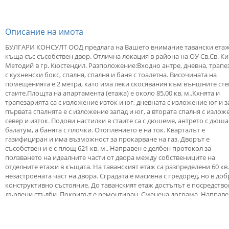
Описание на имота
БУЛГАРИ КОНСУЛТ ООД предлага на Вашето внимание тавански етаж
къща със съсобствен двор. Отлична локация в района на ОУ Св.Св. Ки
Методий в гр. Кюстендил. Разположение:Входно антре, дневна, трапе
с кухненски бокс, спалня, спалня и баня с тоалетна. Височината на
помещенията е 2 метра, като има леки скосявания към външните сте
стаите.Площта на апартамента (етажа) е около 85,00 кв. м..Кхнята и
трапезарията са с изложение изток и юг, дневната с изложение юг и з
първата спалнята е с изложение запад и юг, а втората спалня с излож
север и изток. Подови настилки в стаите са с дюшеме, антрето с дюш
балатум, а банята с плочки. Отоплението е на ток. Кварталът е
газифициран и има възможност за прокарване на газ. Дворът е
съсобствен и е с площ 621 кв. м.. Направен е делбен протокол за
ползването на идеалните части от двора между собствениците на
отделните етажи в къщата. На таванският етаж са разпределени 60 кв.
незастроената част на двора. Сградата е масивна с гредоред, но в до
конструктивно състояние. До таванският етаж достъпът е посредств
дървени стълби. Покривът е ремонтиран. Сменена дограма. Направе
вътрешна изолация и ремонт. Разгъната застроена площ: 80. Застро
площ: 80.