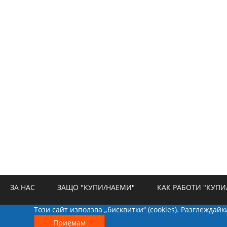
ЗА НАС
ЗАЩО "КУПИ/НАЕМИ"
КАК РАБОТИ "КУПИ
Този сайт използва „бисквитки“ (cookies). Разглеждай
РЕКЛАМА
БИСКВИТКИ
КОНТАКТИ
Приемам