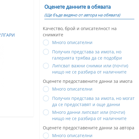
Оценете данните в обявата
(Ще бъде видяно от автора на обявата)
Качество, брой и описателност на
снимките
УЛГАРИ
Много описателни
Получих представа за имота, но
галерията трябва да се подобри
Липсват важни снимки или (почти)
нищо не се разбира от наличните
Оценете предоставените данни за имота
Много описателни
Получих представа за имота, но могат
да се предоставят и още данни
Много данни липсват или (почти)
нищо не се разбира от наличните
Оценете предоставените данни за автора
Много описателни