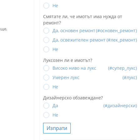
Не
Смятате ли, че имотът има нужда от
ремонт?
ище,
Да, основен ремонт
(#основен_ремонт)
Да, освежителен ремонт
(#лек_ремонт)
Не
Луксозен ли е имотът?
Високо ниво на лукс
(#супер_лукс)
Умерен лукс
(#лукс)
Не
Дизайнерско обзавеждане?
Да
(#дизайнерски)
Не
Изпрати