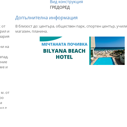
Вид конструкция
ГРЕДОРЕД
Допълнителна информация
 от
В близост до: центъра, обществен парк, спортен център, учил
рил и
магазин, планина.
зария
ни на
апад,
ение
аме и
 м. от
бро
ом
на е
ена